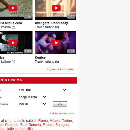
0:34
2:25
lla Minus Zero
Avengers: Doomsday
 italiano (it)
Trailer italiano (it)
1:03
1:49
ice
Ketticè
 italiano (it)
Trailer italiano (it)
> guarda tutti i video
RCA CINEMA
m:
tà:
vincia:
> ricerca avanzata
lm al cinema nelle sale di:
Roma
,
Milano
,
Torino
,
li
,
Palermo
,
Bari
,
Genova
,
Firenze
Bologna
,
iari
,
tutte le altre città...