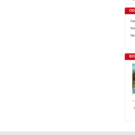
OGG
Ca
Ora
Ge
BO