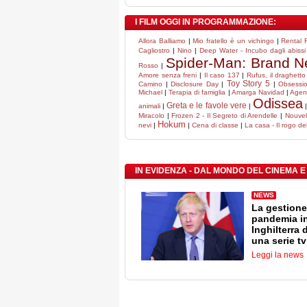
I FILM OGGI IN PROGRAMMAZIONE:
Allora Balliamo
|
Mio fratello è un vichingo
|
Rental F
Cagliostro
|
Nino
|
Deep Water - Incubo dagli abissi
Spider-Man: Brand 
Rosso
|
Amore senza freni
|
Il caso 137
|
Rufus, il draghet
Toy Story 5
Camino
|
Disclosure Day
|
|
Obsessi
Michael
|
Terapia di famiglia
|
Amarga Navidad
|
Agent
Odissea
Greta e le favole vere
animali
|
|
Miracolo
|
Frozen 2 - Il Segreto di Arendelle
|
Nouvel
Hokum
nevi
|
|
Cena di classe
|
La casa - Il rogo de
IN EVIDENZA - DAL MONDO DEL CINEMA E
NEWS
La gestione
pandemia i
Inghilterra 
una serie tv
Leggi la news