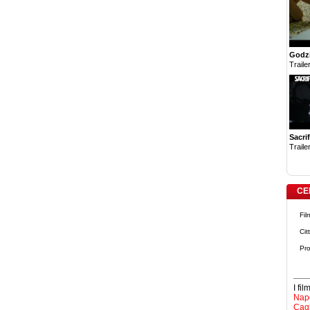
Godzi
Trailer
Sacrif
Trailer
CE
Fil
Cit
Pro
I fi
Napo
Cagl