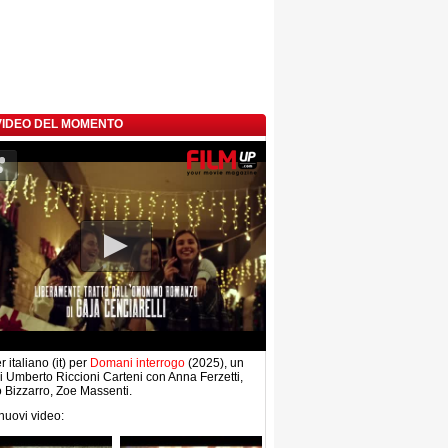
 VIDEO DEL MOMENTO
r italiano (it) per
Domani interrogo
(2025), un
di Umberto Riccioni Carteni con Anna Ferzetti,
 Bizzarro, Zoe Massenti.
 nuovi video: