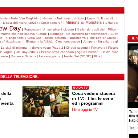
amily - Nelle Vite Degli Altri
|
Hamnet - Nel nome del figlio
|
Lupin III: Il castello di
Minions & Monsters
|
L'isola dei ricordi (2025)
|
Cos'è l'amore?
|
|
L'Hangar
New Day
|
Francesco
|
Un semplice incidente
|
Il silenzio degli altri
|
Pillion -
to marino che non sapeva nuotare
|
Santiago - Un cammino per ricominciare
|
Buen
on
|
Il prigioniero
|
Gioia Mia
|
Ultimo schiaffo
|
Backrooms
|
The Life of Chuck
|
IL
 of Happiness - Il Bhutan e la felicità
|
Cime tempestose
|
Jumpers - Un salto tra gli
|
Le città di pianura
|
Il diavolo veste Prada 2
|
Cinque secondi
|
Primavera
|
Piccolo
le Vague
|
Old Boy (2003)
|
Pecore sotto copertura
|
Agata Christian - Delitto sulle
l male
|
Romeo è Giulietta
|
Le assaggiatrici
|
Inside Out (NO 3D)
|
Blue
|
 DELLA TELEVISIONE.
GUIDA TV
 della
Cosa vedere stasera
n
in TV: i film, le serie
diventa
ed i programmi
I film oggi in TV
Traile
film 
Fabio
Tra i