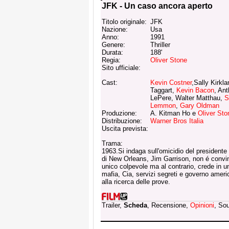
JFK - Un caso ancora aperto
Titolo originale:
JFK
Nazione:
Usa
Anno:
1991
Genere:
Thriller
Durata:
188'
Regia:
Oliver Stone
Sito ufficiale:
Cast:
Kevin Costner
,Sally Kirkl
Taggart,
Kevin Bacon
, An
LePere, Walter Matthau,
S
Lemmon
,
Gary Oldman
Produzione:
A. Kitman Ho e
Oliver Sto
Distribuzione:
Warner Bros Italia
Uscita prevista:
Trama:
1963.Si indaga sull'omicidio del presidente 
di New Orleans, Jim Garrison, non é convi
unico colpevole ma al contrario, crede in u
mafia, Cia, servizi segreti e governo ameri
alla ricerca delle prove.
Trailer,
Scheda
, Recensione,
Opinioni
, So