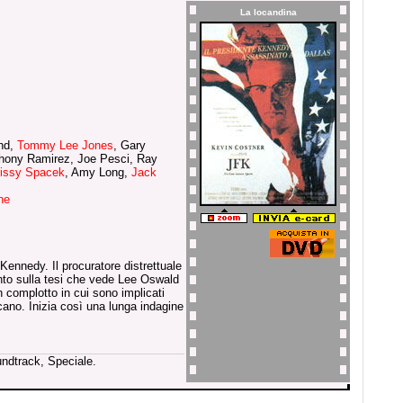
La locandina
and,
Tommy Lee Jones
, Gary
thony Ramirez, Joe Pesci, Ray
issy Spacek
, Amy Long,
Jack
ne
Kennedy. Il procuratore distrettuale
nto sulla tesi che vede Lee Oswald
n complotto in cui sono implicati
cano. Inizia così una lunga indagine
undtrack, Speciale.