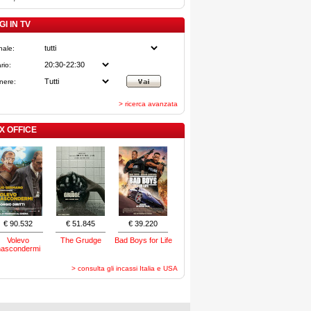
I IN TV
nale:
rio:
nere:
> ricerca avanzata
X OFFICE
€ 90.532
€ 51.845
€ 39.220
Volevo
The Grudge
Bad Boys for Life
nascondermi
> consulta gli incassi Italia e USA