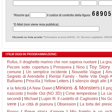
*
Riscrivi qui
il codice di controllo della figura:
*
E-Mail (non viene resa pubblica):
Cliccando su Invia accetto "
Informativa ai sensi dell'Art. 13, Decreto Legislativo 196/2
I FILM OGGI IN PROGRAMMAZIONE:
Rufus, il draghetto marino che non sapeva nuotare
|
La gra
Toy Story
Pecore sotto copertura
|
Primavera
|
Nino
|
comune
|
Un semplice incidente
|
Nouvelle Vague
|
Am
Segreto di Arendelle
|
Rental Family - Nelle Vite Degli Al
Balliamo
|
Priscilla
|
Yellow Letters
|
Il silenzio degli altri
|
A
Minions & Monsters
e la felicità
|
A New Dawn
|
|
Il pr
nascosto
|
Inside Out (NO 3D)
|
Cime tempestose
|
La cas
secondi
|
Michael
|
Lupin III: Il castello di Cagliostro
|
No G
vere
|
Le città di pianura
|
Obsession
|
La torta del presi
Rosso
|
Breve storia d'amore
|
Mio fratello è un vic