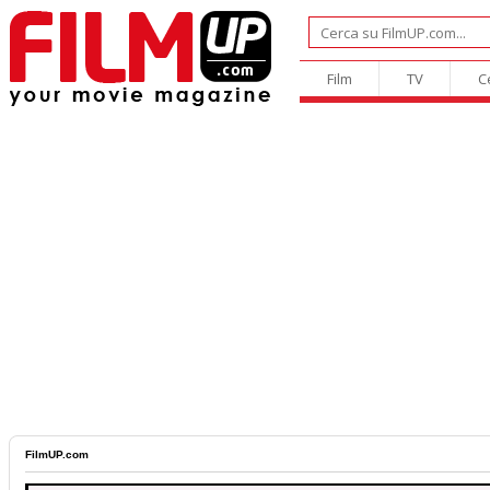
Film
TV
C
FilmUP.com