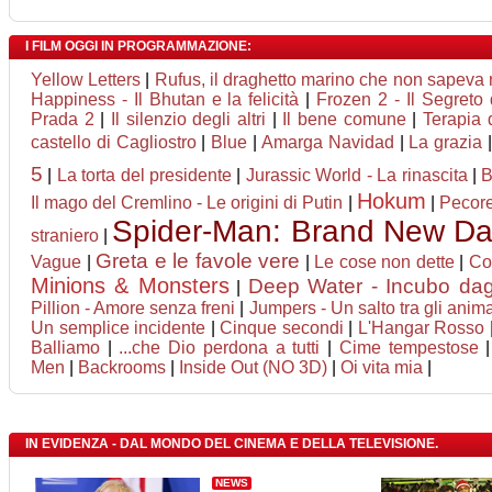
I FILM OGGI IN PROGRAMMAZIONE:
Yellow Letters
|
Rufus, il draghetto marino che non sapeva 
Happiness - Il Bhutan e la felicità
|
Frozen 2 - Il Segreto 
Prada 2
|
Il silenzio degli altri
|
Il bene comune
|
Terapia 
castello di Cagliostro
|
Blue
|
Amarga Navidad
|
La grazia
5
|
La torta del presidente
|
Jurassic World - La rinascita
|
B
Hokum
Il mago del Cremlino - Le origini di Putin
|
|
Pecore
Spider-Man: Brand New D
straniero
|
Greta e le favole vere
Vague
|
|
Le cose non dette
|
Co
Minions & Monsters
Deep Water - Incubo dagl
|
Pillion - Amore senza freni
|
Jumpers - Un salto tra gli anima
Un semplice incidente
|
Cinque secondi
|
L'Hangar Rosso
Balliamo
|
...che Dio perdona a tutti
|
Cime tempestose
Men
|
Backrooms
|
Inside Out (NO 3D)
|
Oi vita mia
|
IN EVIDENZA - DAL MONDO DEL CINEMA E DELLA TELEVISIONE.
NEWS