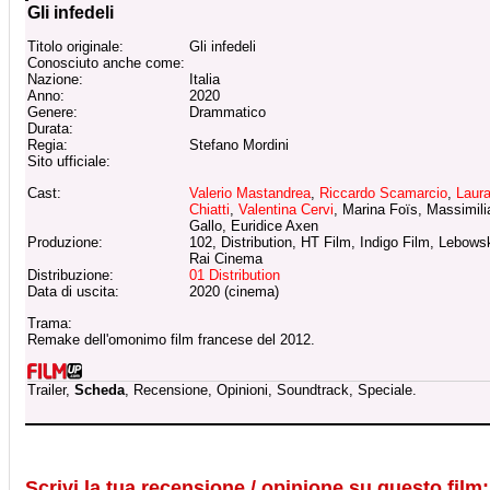
Gli infedeli
Titolo originale:
Gli infedeli
Conosciuto anche come:
Nazione:
Italia
Anno:
2020
Genere:
Drammatico
Durata:
Regia:
Stefano Mordini
Sito ufficiale:
Cast:
Valerio Mastandrea
,
Riccardo Scamarcio
,
Laur
Chiatti
,
Valentina Cervi
, Marina Foïs, Massimil
Gallo, Euridice Axen
Produzione:
102, Distribution, HT Film, Indigo Film, Lebowsk
Rai Cinema
Distribuzione:
01 Distribution
Data di uscita:
2020 (cinema)
Trama:
Remake dell'omonimo film francese del 2012.
Trailer,
Scheda
, Recensione, Opinioni, Soundtrack, Speciale.
Scrivi la tua recensione / opinione su questo film: