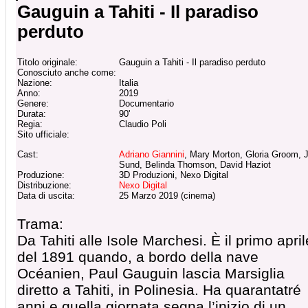
Gauguin a Tahiti - Il paradiso
perduto
Titolo originale:
Gauguin a Tahiti - Il paradiso perduto
Conosciuto anche come:
Nazione:
Italia
Anno:
2019
Genere:
Documentario
Durata:
90'
Regia:
Claudio Poli
Sito ufficiale:
Cast:
Adriano Giannini
, Mary Morton, Gloria Groom, 
Sund, Belinda Thomson, David Haziot
Produzione:
3D Produzioni, Nexo Digital
Distribuzione:
Nexo Digital
Data di uscita:
25 Marzo 2019 (cinema)
Trama:
Da Tahiti alle Isole Marchesi. È il primo april
del 1891 quando, a bordo della nave
Océanien, Paul Gauguin lascia Marsiglia
diretto a Tahiti, in Polinesia. Ha quarantatré
anni e quella giornata segna l’inizio di un