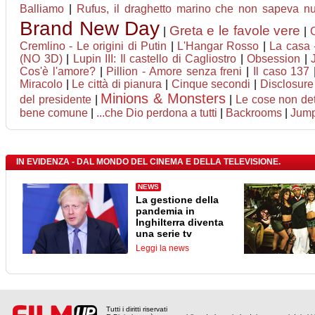
Balliamo
|
Rufus, il draghetto marino che non sapeva nu
Brand New Day
Greta e le favole vere
|
|
Cremlino - Le origini di Putin
|
L'Hangar Rosso
|
La casa -
(NO 3D)
|
Lupin III: Il castello di Cagliostro
|
Obsession
|
Cos'è l'amore?
|
Pillion - Amore senza freni
|
Il caso 137
Miracolo
|
Le città di pianura
|
Cinque secondi
|
Disclosure
Minions & Monsters
del presidente
|
|
Le cose non de
bene comune
|
...che Dio perdona a tutti
|
Backrooms
|
Jumpe
IN EVIDENZA - DAL MONDO DEL CINEMA E DELLA TELEVISIONE.
NEWS
La gestione della
pandemia in
Inghilterra diventa
una serie tv
Leggi la news
Tutti i diritti riservati