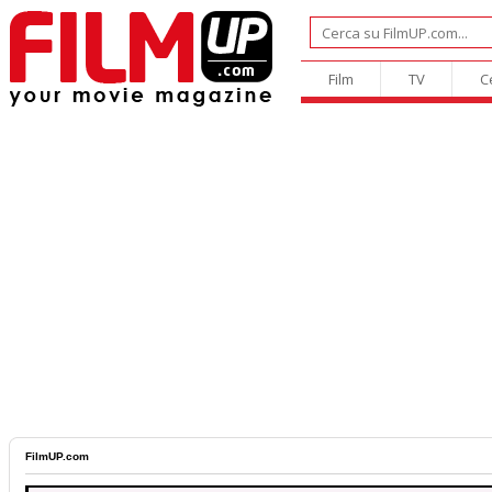
Film
TV
C
FilmUP.com