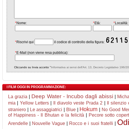
*
Nome:
*
Età:
*
Località:
*
Riscrivi qui
il codice di controllo della figura:
*
E-Mail (non viene resa pubblica):
Cliccando su Invia accetto "
Informativa ai sensi dell'Art. 13, Decreto Legislativo 196/2
I FILM OGGI IN PROGRAMMAZIONE:
Deep Water - Incubo dagli abissi
La grazia
|
|
Micha
mia
|
Yellow Letters
|
Il diavolo veste Prada 2
|
Il silenzio 
Hokum
straniero
|
Le assaggiatrici
|
Blue
|
|
No Good Me
of Happiness - Il Bhutan e la felicità
|
Pecore sotto coper
Od
Arendelle
|
Nouvelle Vague
|
Rocco e i suoi fratelli
|