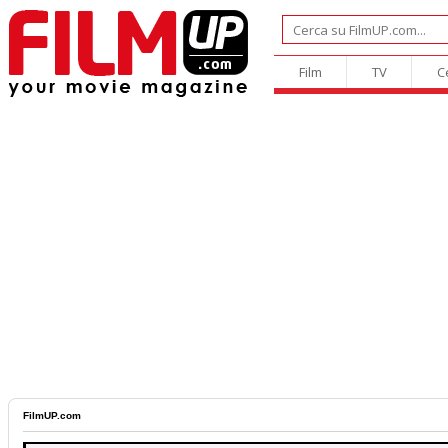
Film
TV
C
FilmUP.com