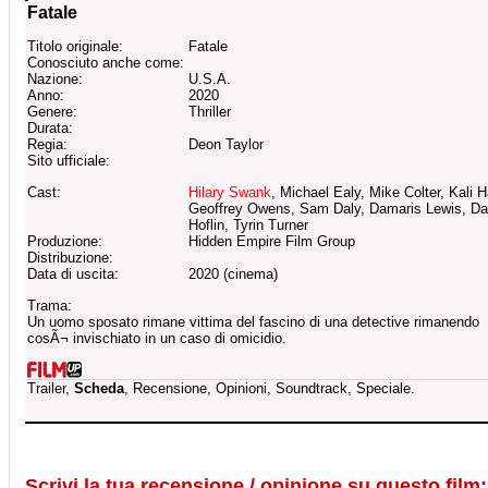
Fatale
Titolo originale:
Fatale
Conosciuto anche come:
Nazione:
U.S.A.
Anno:
2020
Genere:
Thriller
Durata:
Regia:
Deon Taylor
Sito ufficiale:
Cast:
Hilary Swank
, Michael Ealy, Mike Colter, Kali 
Geoffrey Owens, Sam Daly, Damaris Lewis, Da
Hoflin, Tyrin Turner
Produzione:
Hidden Empire Film Group
Distribuzione:
Data di uscita:
2020 (cinema)
Trama:
Un uomo sposato rimane vittima del fascino di una detective rimanendo
cosÃ¬ invischiato in un caso di omicidio.
Trailer,
Scheda
, Recensione, Opinioni, Soundtrack, Speciale.
Scrivi la tua recensione / opinione su questo film: