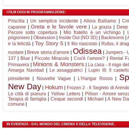
I FILM OGGI IN PROGRAMMAZIONE:
Priscilla
|
Un semplice incidente
|
Allora Balliamo
|
Ci
Greta e le favole vere
capanne
|
|
La grazia
|
Deep 
Pecore sotto copertura
|
Mio fratello è un vichingo
|
prigioniero
|
Obsession
|
Inside Out (NO 3D)
|
Backrooms
|
Toy Story 5
e la felicità
|
|
Il filo nascosto
|
Rufus, il dr
Odissea
nuotare
|
Breve storia d'amore
|
|
Jumpers - U
137
|
Blue
|
Piccolo Miracolo
|
Cos'è l'amore?
|
Rental Fa
Minions & Monsters
Primavera
|
|
La casa - Il rogo de
Amarga Navidad
|
Le assaggiatrici
|
Lupin III: Il castel
Sp
presidente
|
Nouvelle Vague
|
L'Hangar Rosso
|
New Day
Hokum
|
|
Frozen 2 - Il Segreto di Arende
Le città di pianura
|
Yellow Letters
|
Pillion - Amore senza
Terapia di famiglia
|
Cinque secondi
|
Michael
|
A New D
comune
|
IN EVIDENZA - DAL MONDO DEL CINEMA E DELLA TELEVISIONE.