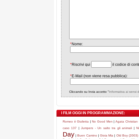
*
Nome:
*
Riscrivi qui
il codice di cont
*
E-Mail (non viene resa pubblica):
Cliccando su Invia accetto "
Informativa ai sensi 
I FILM OGGI IN PROGRAMMAZIONE:
Romeo è Giulietta
|
No Good Men
|
Agata Christian -
caso 137
|
Jumpers - Un salto tra gli animali
|
N
Day
|
Buen Camino
|
Gioia Mia
|
Old Boy (2003)