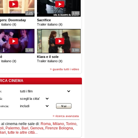
2:25
1:03
gers: Doomsday
Sacrifice
 italiano (it)
Trailer italiano (it)
1:49
1:00
cè
Klara e il sole
 italiano (it)
Trailer italiano (it)
> guarda tutti i video
RCA CINEMA
m:
tà:
vincia:
> ricerca avanzata
lm al cinema nelle sale di:
Roma
,
Milano
,
Torino
,
li
,
Palermo
,
Bari
,
Genova
,
Firenze
Bologna
,
iari
,
tutte le altre città...