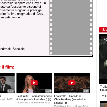
o Anastasia scoprirà che Grey è un
ato dall'ossessivo bisogno di
ecisamente singolari e predilige
oprire l'animo enigmatico di Grey,
segreti desideri.
IL
undtrack, Speciale.
il film:
Traile
film 
1:15
2:08
1:49
Tra i
)
Featurette - La trasformazione
Featurette - Il mondo di
ebbraio 2015
di Ana (sottotitoli in italiano) (it)
Christian Grey (sottotitoli in
Pubblicato il 18 Febbraio 2015
italiano) (it)
Pubblicato il 18 Febbraio 2015