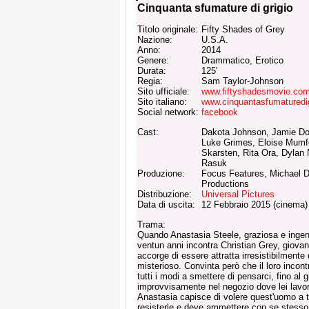
Cinquanta sfumature di grigio
Titolo originale:
Fifty Shades of Grey
Nazione:
U.S.A.
Anno:
2014
Genere:
Drammatico, Erotico
Durata:
125'
Regia:
Sam Taylor-Johnson
Sito ufficiale:
www.fiftyshadesmovie.co
Sito italiano:
www.cinquantasfumaturedigri
Social network:
facebook
Cast:
Dakota Johnson, Jamie Dor
Luke Grimes, Eloise Mumf
Skarsten, Rita Ora, Dylan 
Rasuk
Produzione:
Focus Features, Michael D
Productions
Distribuzione:
Universal Pictures
Data di uscita:
12 Febbraio 2015 (cinema)
Trama:
Quando Anastasia Steele, graziosa e inge
ventun anni incontra Christian Grey, giovane
accorge di essere attratta irresistibilment
misterioso. Convinta però che il loro incont
tutti i modi a smettere di pensarci, fino al
improvvisamente nel negozio dove lei lavora 
Anastasia capisce di volere quest'uomo a tu
resisterle e deve ammettere con se stesso 