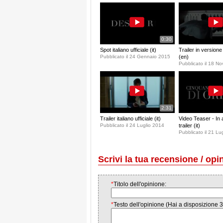
0:30
Spot italiano ufficiale (it)
Trailer in versione 
Pubblicato il 24 Gennaio 2015
(en)
Pubblicato il 18 N
2:31
Trailer italiano ufficiale (it)
Video Teaser - In 
Pubblicato il 24 Luglio 2014
trailer (it)
Pubblicato il 21 Lu
Scrivi la tua recensione / opi
*
Titolo dell'opinione:
*
Testo dell'opinione (Hai a disposizione 3