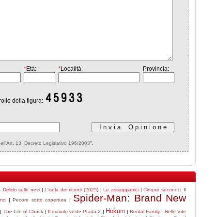
*
Età:
*
Località:
Provincia:
rollo della figura:
dell'Art. 13, Decreto Legislativo 196/2003
".
 Delitto sulle nevi
|
L'isola dei ricordi (2025)
|
Le assaggiatrici
|
Cinque secondi
|
Il
Spider-Man: Brand New
ino
|
Pecore sotto copertura
|
Hokum
|
The Life of Chuck
|
Il diavolo veste Prada 2
|
|
Rental Family - Nelle Vite