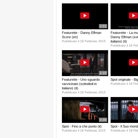
2:31
Featurette - Danny Elfman
Featurette - La mu
Score (en)
Danny Elfman (sotto
Pubblicato il 18 Febbraio 2015
italiano) (it)
Pubblicato il 18 F
2:10
Featurette - Uno sguardo
Spot originale - B
ravvicinato (sottotitoli in
Pubblicato il 18 F
italiano) (it)
Pubblicato il 18 Febbraio 2015
0:30
Spot - Fino a che punto (it)
Spot - Il Suo mondo
Pubblicato il 18 Febbraio 2015
Pubblicato il 18 F