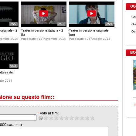
OGG
Ca
2:27
2:19
2:24
Ora
originale - 2
Trailer in versione italiana - 2
Trailer in versione originale
Ge
(it)
(en)
ovembre 2014
Pubblicato il 18 Novembre 2014
Pubblicato il 25 Ottobre 2014
BO
0:15
attesa del
glio 2014
nione su questo film::
*
Voto al film:
000 caratteri):