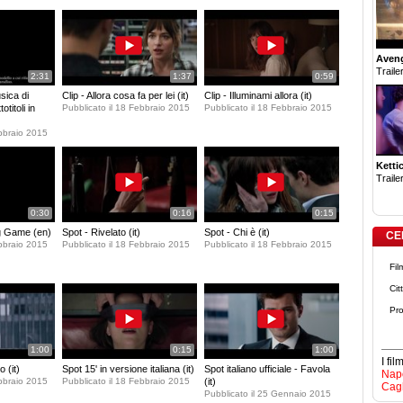
Aven
Trailer
2:31
1:37
0:59
sica di
Clip - Allora cosa fa per lei (it)
Clip - Illuminami allora (it)
titoli in
Pubblicato il 18 Febbraio 2015
Pubblicato il 18 Febbraio 2015
ebbraio 2015
Ketti
Trailer
0:30
0:16
0:15
ig Game (en)
Spot - Rivelato (it)
Spot - Chi è (it)
CE
ebbraio 2015
Pubblicato il 18 Febbraio 2015
Pubblicato il 18 Febbraio 2015
Fil
Cit
Pro
1:00
0:15
1:00
I fi
 (it)
Spot 15' in versione italiana (it)
Spot italiano ufficiale - Favola
Napo
ebbraio 2015
Pubblicato il 18 Febbraio 2015
(it)
Cagl
Pubblicato il 25 Gennaio 2015