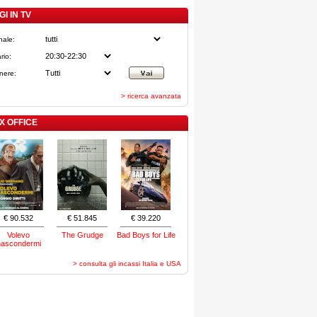
I IN TV
nale:
rio:
nere:
> ricerca avanzata
X OFFICE
€ 90.532
€ 51.845
€ 39.220
Volevo
The Grudge
Bad Boys for Life
nascondermi
> consulta gli incassi Italia e USA