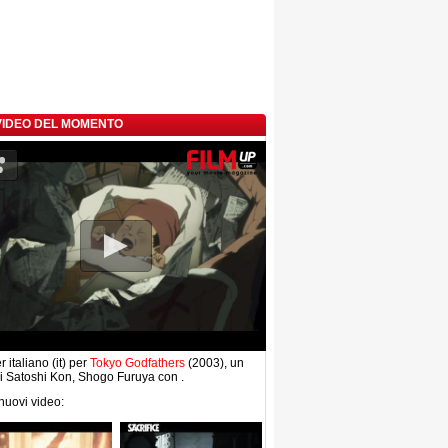
 VIDEO DEL MOMENTO
r italiano (it) per
Tokyo Godfathers
(2003), un
di Satoshi Kon, Shogo Furuya con .
 nuovi video: