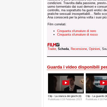
condizioni. Travolta dalla passione, prest
uomo tormentato dai suoi demoni e consum
controllo, ma soprattutto ha gusti erotici d
pratiche sessuali insospettabili... Nello sc
Ana conoscerà per la prima volta i suoi più 
Film correlati:
Cinquanta sfumature di nero
Cinquanta sfumature di rosso
Trailer
,
Scheda
,
Recensione
,
Opinioni
, So
Guarda i video disponibili per 
0:49
Clip - La stanza dei giochi (it)
Clip - La guardo (it
Pubblicato il 18 Febbraio 2015
Pubblicato il 18 F