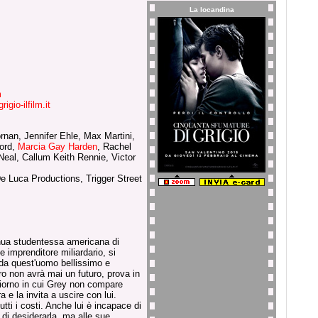
La locandina
m
gio-ilfilm.it
nan, Jennifer Ehle, Max Martini,
ord,
Marcia Gay Harden
, Rachel
Neal, Callum Keith Rennie, Victor
e Luca Productions, Trigger Street
nua studentessa americana di
 imprenditore miliardario, si
e da quest'uomo bellissimo e
ro non avrà mai un futuro, prova in
 giorno in cui Grey non compare
e la invita a uscire con lui.
tti i costi. Anche lui è incapace di
di desiderarla, ma alle sue