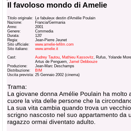
Il favoloso mondo di Amelie
Titolo originale:
Le fabuleux destin d'Amélie Poulain
Nazione:
Francia/Germania
Anno:
2001
Genere:
Commedia
Durata:
120'
Regia:
Jean-Pierre Jeunet
Sito ufficiale:
www.amelie-lefilm.com
Sito italiano:
www.amelie.it
Cast:
Audrey Tautou
,
Mathieu Kassovitz
, Rufus, Yolande Mor
Artus de Penguern,
Jamel Debbouze
Produzione:
Jean-Marc Deschamps
Distribuzione:
BIM
Uscita prevista:
25 Gennaio 2002 (cinema)
Trama:
La giovane donna Amélie Poulain ha molto 
cuore la vita delle persone che la circondan
La sua vita cambia quando trova un vecchio
scrigno nascosto nel suo appartamento da 
ragazzo ormai diventato adulto.