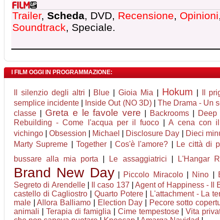
Trailer
,
Scheda
, DVD,
Recensione
,
Opinioni
Soundtrack
, Speciale.
I FILM OGGI IN PROGRAMMAZIONE:
Hokum
Il silenzio degli altri
|
Blue
|
Gioia Mia
|
|
Il pr
semplice incidente
|
Inside Out (NO 3D)
|
The Drama - Un s
Greta e le favole vere
classe
|
|
Backrooms
|
Deep 
Rebuilding - Come l'acqua per il fuoco
|
A cena con il 
vichingo
|
Obsession
|
Michael
|
Disclosure Day
|
Dieci minu
Marty Supreme
|
Together
|
Cos'è l'amore?
|
Le città di 
bussare alla mia porta
|
Le assaggiatrici
|
L'Hangar R
Brand New Day
|
Piccolo Miracolo
|
Nino
|
Segreto di Arendelle
|
Il caso 137
|
Agent of Happiness - Il B
castello di Cagliostro
|
Quarto Potere
|
L'attachment - La t
male
|
Allora Balliamo
|
Election Day
|
Pecore sotto copert
animali
|
Terapia di famiglia
|
Cime tempestose
|
Vita priva