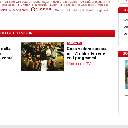
che non sapeva nuotare
|
Deep Water - Incubo dagli abissi
|
Le città di pianura
|
Il
Happiness - Il Bhutan e la felicità
|
Lupin III: Il castello di Cagliostro
|
Michael
|
Odissea
ions & Monsters
OGG
|
|
Terapia di famiglia
|
Il silenzio degli altri
|
Ca
Ora
 DELLA TELEVISIONE.
Ge
GUIDA TV
 della
Cosa vedere stasera
n
in TV: i film, le serie
BO
diventa
ed i programmi
I film oggi in TV