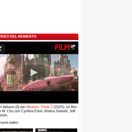
 VIDEO DEL MOMENTO
r italiano (it) per
Wicked - Parte 2
(2025), un film
n M. Chu con Cynthia Erivo, Ariana Grande, Jeff
blum.
 nuovi video: