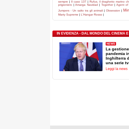
sempre
|
Il caso 137
|
Rufus, il draghetto marino 
prigioniero
|
Amarga Navidad
|
Together
|
Agent of 
Min
Jumpers - Un salto tra gli animali
|
Obsession
|
Marty Supreme
|
L'Hangar Rosso
|
IN EVIDENZA - DAL MONDO DEL CINEMA E
NEWS
La gestione
pandemia i
Inghilterra 
una serie tv
Leggi la news