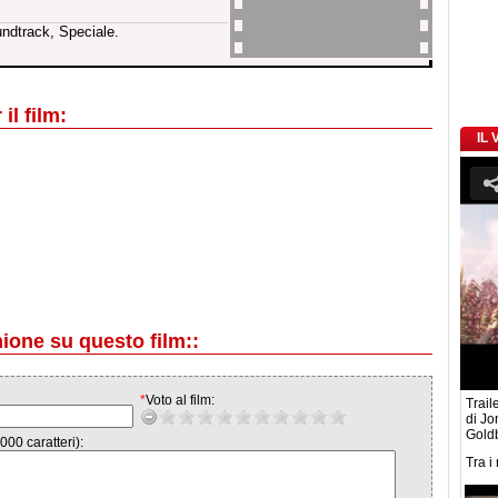
undtrack, Speciale.
il film:
IL
nione su questo film::
*
Voto al film:
Traile
di Jo
Gold
000 caratteri):
Tra i