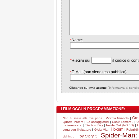
*
Nome:
*
Riscrivi qui
il codice di cont
*
E-Mail (non viene resa pubblica):
Cliccando su Invia accetto "
Informativa ai sensi 
I FILM OGGI IN PROGRAMMAZIONE:
Gre
Non bussare alla mia porta
|
Piccolo Miracolo
|
Quarto Potere
|
Le assaggiatrici
|
Cos'è l'amore?
|
U
La tenerezza
|
Election Day
|
Inside Out (NO 3D)
|
A
Hokum
cena con il dittatore
|
Gioia Mia
|
|
Rebuildi
Spider-Man:
Toy Story 5
vichingo
|
|