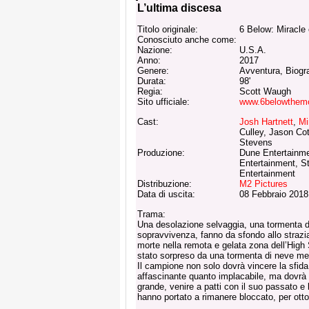
L’ultima discesa
Titolo originale:
6 Below: Miracle
Conosciuto anche come:
Nazione:
U.S.A.
Anno:
2017
Genere:
Avventura, Biogr
Durata:
98'
Regia:
Scott Waugh
Sito ufficiale:
www.6belowthem
Cast:
Josh Hartnett
,
Mi
Culley, Jason Cot
Stevens
Produzione:
Dune Entertainme
Entertainment, S
Entertainment
Distribuzione:
M2 Pictures
Data di uscita:
08 Febbraio 2018
Trama:
Una desolazione selvaggia, una tormenta di 
sopravvivenza, fanno da sfondo allo strazian
morte nella remota e gelata zona dell’High 
stato sorpreso da una tormenta di neve me
Il campione non solo dovrà vincere la sfida
affascinante quanto implacabile, ma dovrà
grande, venire a patti con il suo passato e 
hanno portato a rimanere bloccato, per otto 