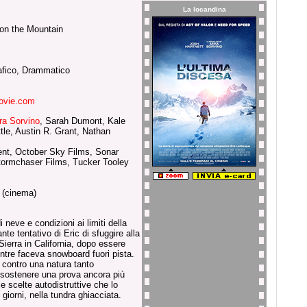
La locandina
 on the Mountain
afico, Drammatico
ovie.com
ra Sorvino
, Sarah Dumont, Kale
tle, Austin R. Grant, Nathan
nt, October Sky Films, Sonar
tormchaser Films, Tucker Tooley
 (cinema)
neve e condizioni ai limiti della
te tentativo di Eric di sfuggire alla
Sierra in California, dopo essere
ntre faceva snowboard fuori pista.
 contro una natura tanto
 sostenere una prova ancora più
le scelte autodistruttive che lo
giorni, nella tundra ghiacciata.