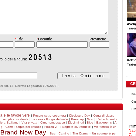
Aven
Trailer
*
Età:
*
Località:
Provincia:
rollo della figura:
Ketti
Trailer
CE
dell'Art. 13, Decreto Legislativo 196/2003
".
Fil
Cit
Pro
ta e le favole vere
|
Pecore sotto copertura
|
Disclosure Day
|
Cena di classe
|
n semplice incidente
|
La casa - Il rogo del male
|
Kneecap
|
Nino
|
L'attachment -
llora Balliamo
|
Vita privata
|
Cime tempestose
|
Dieci minuti
|
Blue
|
Backrooms
|
A
I fi
ng - Come l'acqua per il fuoco
|
Frozen 2 - Il Segreto di Arendelle
|
Mio fratello è un
Napo
 Brand New Day
|
Buen Camino
|
The Drama - Un segreto è per
Cagl