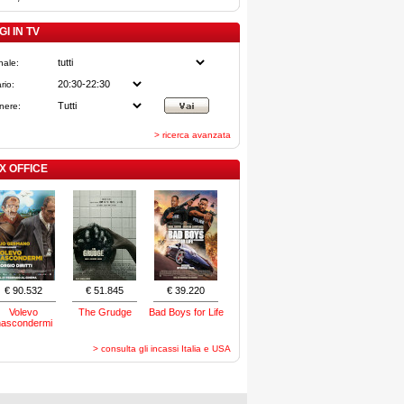
I IN TV
nale:
rio:
nere:
> ricerca avanzata
X OFFICE
€ 90.532
€ 51.845
€ 39.220
Volevo
The Grudge
Bad Boys for Life
nascondermi
> consulta gli incassi Italia e USA