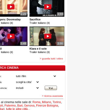
2:25
1:03
gers: Doomsday
Sacrifice
 italiano (it)
Trailer italiano (it)
1:49
1:00
cè
Klara e il sole
 italiano (it)
Trailer italiano (it)
> guarda tutti i video
RCA CINEMA
m:
tà:
vincia:
> ricerca avanzata
lm al cinema nelle sale di:
Roma
,
Milano
,
Torino
,
li
,
Palermo
,
Bari
,
Genova
,
Firenze
Bologna
,
iari
,
tutte le altre città...