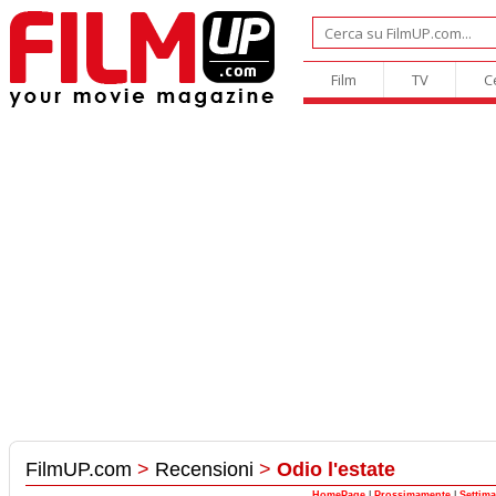
Film
TV
C
FilmUP.com
>
Recensioni
>
Odio l'estate
HomePage
|
Prossimamente
|
Settim