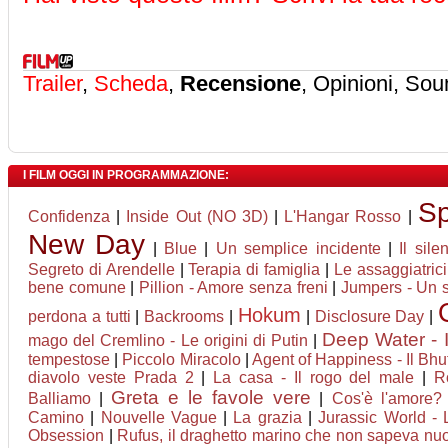
Trailer
,
Scheda
,
Recensione
, Opinioni, Sou
I FILM OGGI IN PROGRAMMAZIONE:
Sp
Confidenza
|
Inside Out (NO 3D)
|
L'Hangar Rosso
|
New Day
|
Blue
|
Un semplice incidente
|
Il sile
Segreto di Arendelle
|
Terapia di famiglia
|
Le assaggiatrici
bene comune
|
Pillion - Amore senza freni
|
Jumpers - Un sa
Hokum
perdona a tutti
|
Backrooms
|
|
Disclosure Day
|
Deep Water - I
mago del Cremlino - Le origini di Putin
|
tempestose
|
Piccolo Miracolo
|
Agent of Happiness - Il Bhut
diavolo veste Prada 2
|
La casa - Il rogo del male
|
R
Greta e le favole vere
Balliamo
|
|
Cos'è l'amore?
Camino
|
Nouvelle Vague
|
La grazia
|
Jurassic World - 
Obsession
|
Rufus, il draghetto marino che non sapeva nu