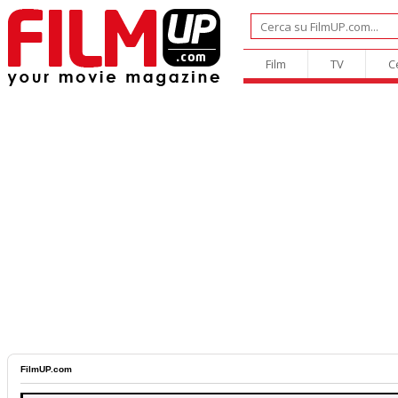
Film
TV
C
FilmUP.com