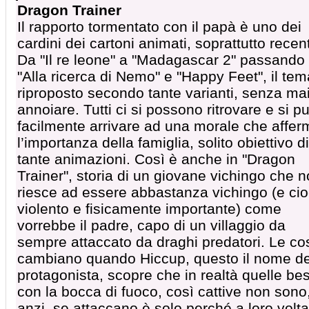
Dragon Trainer
Il rapporto tormentato con il papà è uno dei
cardini dei cartoni animati, soprattutto recent
Da "Il re leone" a "Madagascar 2" passando
"Alla ricerca di Nemo" e "Happy Feet", il tem
riproposto secondo tante varianti, senza ma
annoiare. Tutti ci si possono ritrovare e si p
facilmente arrivare ad una morale che affer
l’importanza della famiglia, solito obiettivo di
tante animazioni. Così è anche in "Dragon
Trainer", storia di un giovane vichingo che 
riesce ad essere abbastanza vichingo (e ci
violento e fisicamente importante) come
vorrebbe il padre, capo di un villaggio da
sempre attaccato da draghi predatori. Le co
cambiano quando Hiccup, questo il nome de
protagonista, scopre che in realtà quelle bes
con la bocca di fuoco, così cattive non sono
anzi, se attaccano è solo perché a loro volta