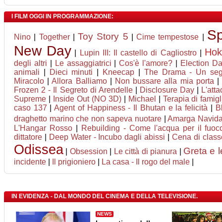
I FILM OGGI IN PROGRAMMAZIONE:
Sp
Toy Story 5
Nino
|
Together
|
|
Cime tempestose
|
New Day
Ho
|
Lupin III: Il castello di Cagliostro
|
degli altri
|
Le assaggiatrici
|
Cos'è l'amore?
|
Election D
animali
|
Dieci minuti
|
Kneecap
|
The Drama - Un seg
Miracolo
|
Allora Balliamo
|
Non bussare alla mia porta
Frozen 2 - Il Segreto di Arendelle
|
Disclosure Day
|
L'att
Supreme
|
Inside Out (NO 3D)
|
Michael
|
Terapia di famigl
caso 137
|
Agent of Happiness - Il Bhutan e la felicità
|
B
draghetto marino che non sapeva nuotare
|
Amarga Navid
L'Hangar Rosso
|
Rebuilding - Come l'acqua per il fuoc
dittatore
|
Deep Water - Incubo dagli abissi
|
Cena di class
Odissea
Greta e l
|
Obsession
|
Le città di pianura
|
incidente
|
Il prigioniero
|
La casa - Il rogo del male
|
IN EVIDENZA - DAL MONDO DEL CINEMA E DELLA TELEVISIONE.
NEWS