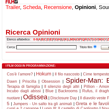
Trailer
,
Scheda
,
Recensione
,
Opinioni
, Sou
Ricerca Opinioni
Elenco alfabetico:
0-9
|
A
|
B
|
C
|
D
|
E
|
F
|
G
|
H
|
I
|
J
|
K
|
L
|
M
|
N
|
O
|
P
|
Q
|
R
|
S
|
T
|
U
|
V
|
W
|
X
|
Y
|
Z
Cerca:
Titolo film
I FILM OGGI IN PROGRAMMAZIONE:
Hokum
Cos'è l'amore?
|
|
Il filo nascosto
|
Cime tempest
Spider-Man:
Dawn
|
Priscilla
|
Obsession
|
Terapia di famiglia
|
Il silenzio degli altri
|
Pillion - Amor
Incubo dagli abissi
|
Blue
|
Backrooms
|
Rufus, il drag
Odissea
nuotare
|
|
Disclosure Day
|
Il diavolo veste 
5
Greta e le favo
|
Jumpers - Un salto tra gli animali
|
cuori e 2 capanne
|
Lupin III: Il castello di Cagliostro
|
Nou