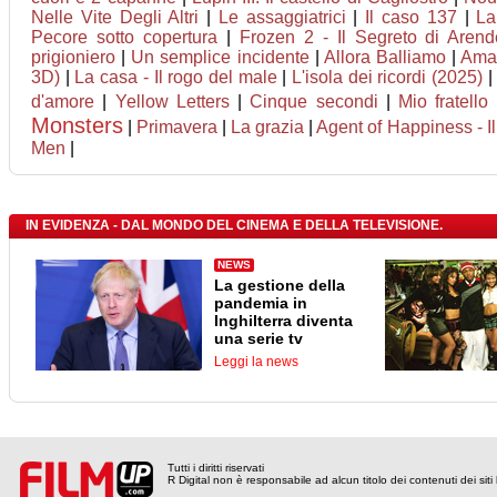
Nelle Vite Degli Altri
|
Le assaggiatrici
|
Il caso 137
|
La
Pecore sotto copertura
|
Frozen 2 - Il Segreto di Arend
prigioniero
|
Un semplice incidente
|
Allora Balliamo
|
Ama
3D)
|
La casa - Il rogo del male
|
L'isola dei ricordi (2025)
d'amore
|
Yellow Letters
|
Cinque secondi
|
Mio fratello
Monsters
|
Primavera
|
La grazia
|
Agent of Happiness - Il 
Men
|
IN EVIDENZA - DAL MONDO DEL CINEMA E DELLA TELEVISIONE.
NEWS
La gestione della
pandemia in
Inghilterra diventa
una serie tv
Leggi la news
Tutti i diritti riservati
R Digital non è responsabile ad alcun titolo dei contenuti dei siti l