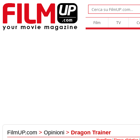
Film
TV
C
FilmUP.com
>
Opinioni
>
Dragon Trainer
HomePage
|
Elenco alfabetico