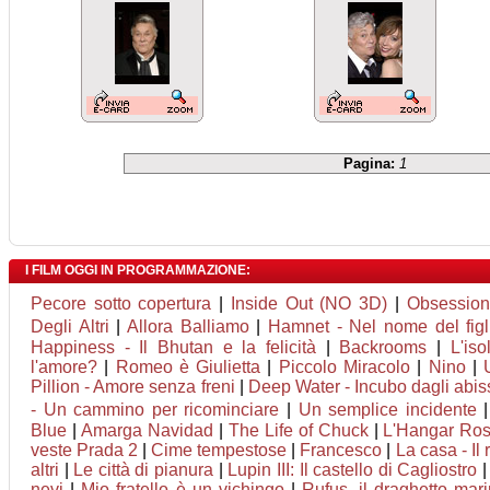
Pagina:
1
I FILM OGGI IN PROGRAMMAZIONE:
Pecore sotto copertura
|
Inside Out (NO 3D)
|
Obsession
Degli Altri
|
Allora Balliamo
|
Hamnet - Nel nome del figl
Happiness - Il Bhutan e la felicità
|
Backrooms
|
L'iso
l'amore?
|
Romeo è Giulietta
|
Piccolo Miracolo
|
Nino
|
Pillion - Amore senza freni
|
Deep Water - Incubo dagli abis
- Un cammino per ricominciare
|
Un semplice incidente
Blue
|
Amarga Navidad
|
The Life of Chuck
|
L'Hangar Ro
veste Prada 2
|
Cime tempestose
|
Francesco
|
La casa - Il
altri
|
Le città di pianura
|
Lupin III: Il castello di Cagliostro
nevi
|
Mio fratello è un vichingo
|
Rufus, il draghetto ma