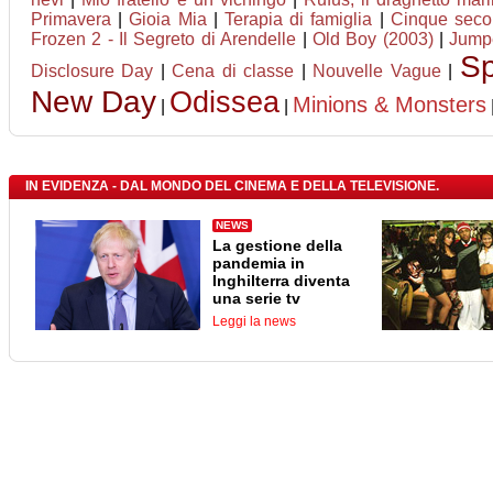
Primavera
|
Gioia Mia
|
Terapia di famiglia
|
Cinque seco
Frozen 2 - Il Segreto di Arendelle
|
Old Boy (2003)
|
Jumpe
Sp
Disclosure Day
|
Cena di classe
|
Nouvelle Vague
|
New Day
Odissea
Minions & Monsters
|
|
IN EVIDENZA - DAL MONDO DEL CINEMA E DELLA TELEVISIONE.
NEWS
La gestione della
pandemia in
Inghilterra diventa
una serie tv
Leggi la news