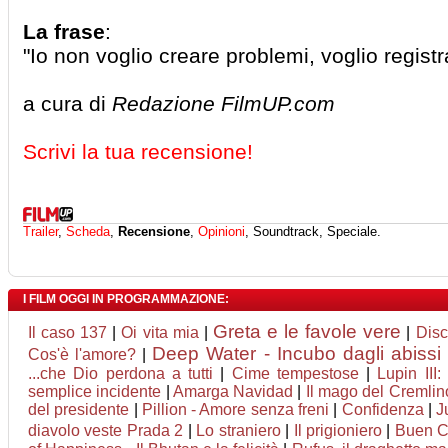
La frase
:
"Io non voglio creare problemi, voglio registr
a cura di
Redazione FilmUP.com
Scrivi la tua recensione!
Trailer
,
Scheda
,
Recensione
,
Opinioni
, Soundtrack, Speciale.
I FILM OGGI IN PROGRAMMAZIONE:
Greta e le favole vere
Il caso 137
|
Oi vita mia
|
|
Disc
Deep Water - Incubo dagli abissi
Cos'è l'amore?
|
...che Dio perdona a tutti
|
Cime tempestose
|
Lupin III:
semplice incidente
|
Amarga Navidad
|
Il mago del Cremlino
del presidente
|
Pillion - Amore senza freni
|
Confidenza
|
J
diavolo veste Prada 2
|
Lo straniero
|
Il prigioniero
|
Buen 