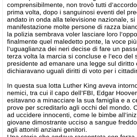
comprensibilmente, non trovò tutti d’accordo,
prima volta, dopo i sanguinosi eventi del pr
andato in onda alla televisione nazionale, si
manifestazione molte persone di razza bian
la polizia sembrava voler lasciare loro l’oppo
finalmente quel maledetto ponte, la voce più
l’uguaglianza dei neri decise di fare un passo 
terza volta la marcia si concluse e l’eco del
presidente ad emanare una legge sul diritto d
dichiaravano uguali diritti di voto per i cittadi
In questa sua lotta Luther King aveva intorn
nemici, tra cui il capo dell’FBI, Edgar Hoove
esitavano a minacciare la sua famiglia e a 
prove per screditarlo agli occhi del mondo.
ad uccidere innocenti, come le bimbe all’inizio
giovane dimostrante ucciso a sangue freddo d
agli attoniti anziani genitori.
Una storia che andava raccontata con forza