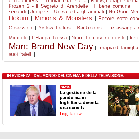
of Happiness - Il Bhutan e la felicità
|
Rufus, il draghetto m
Frozen 2 - Il Segreto di Arendelle
|
Il bene comune
|
I
secondi
|
Jumpers - Un salto tra gli animali
|
No Good Me
Hokum
Minions & Monsters
|
|
Pecore sotto cope
Obsession
|
Yellow Letters
|
Backrooms
|
Le assaggiatr
Miracolo
|
L'Hangar Rosso
|
Nino
|
Le cose non dette
|
Ins
Man: Brand New Day
|
Terapia di famiglia
suoi fratelli
|
IN EVIDENZA - DAL MONDO DEL CINEMA E DELLA TELEVISIONE.
NEWS
La gestione della
pandemia in
Inghilterra diventa
una serie tv
Leggi la news