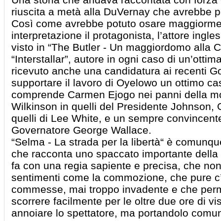
riuscita a metà alla DuVernay che avrebbe po
Così come avrebbe potuto osare maggiorme
interpretazione il protagonista, l’attore ingl
visto in “The Butler - Un maggiordomo alla 
“Interstallar”, autore in ogni caso di un’otti
ricevuto anche una candidatura ai recenti G
supportare il lavoro di Oyelowo un ottimo ca
comprende Carmen Ejogo nei panni della mo
Wilkinson in quelli del Presidente Johnson, G
quelli di Lee White, e un sempre convincente
Governatore George Wallace.
“Selma - La strada per la libertà“ è comunque 
che racconta uno spaccato importante della 
fa con una regia sapiente e precisa, che non
sentimenti come la commozione, che pure c’è
commesse, mai troppo invadente e che permet
scorrere facilmente per le oltre due ore di v
annoiare lo spettatore, ma portandolo comunq