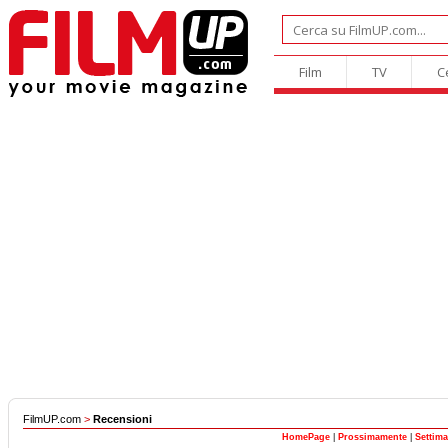
Film
TV
C
FilmUP.com
>
Recensioni
HomePage
|
Prossimamente
|
Settim