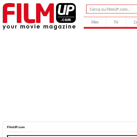
Film
TV
C
FilmUP.com