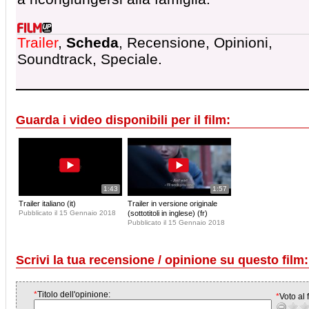
Trailer
,
Scheda
, Recensione, Opinioni,
Soundtrack, Speciale.
Guarda i video disponibili per il film:
1:43
1:57
Trailer italiano (it)
Trailer in versione originale
Pubblicato il 15 Gennaio 2018
(sottotitoli in inglese) (fr)
Pubblicato il 15 Gennaio 2018
Scrivi la tua recensione / opinione su questo film:
*
Titolo dell'opinione:
*
Voto al f