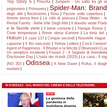
Toy Story 5
|
Priscilla
|
Jumpers - Un salto tra gli a
Spider-Man: Bran
prigioniero
|
Primavera
|
degli altri
|
Backrooms
|
Nino
|
Pecore sotto copertura
|
Amore senza freni
|
Le città di pianura
|
Deep Water - In
Rental Family - Nelle Vite Degli Altri
|
Il diavolo veste Prad
e le favole vere
|
Il bene comune
|
L'Hangar Rosso
|
Cime tempestose
|
Breve storia d'amore
|
La torta del 
Hokum
|
Il caso 137
|
Cinque secondi
|
Nouvelle Vague
capanne
|
Il filo nascosto
|
Yellow Letters
|
Cos'è l'amore
Agent of Happiness - Il Bhutan e la felicità
|
Obsession
|
Lup
Un semplice incidente
|
Frozen 2 - Il Segreto di Arendell
Disclosure Day
|
L'isola dei ricordi (2025)
|
La casa - Il ro
Odissea
(NO 3D)
|
|
A New Dawn
|
Rufus, il dra
nuotare
|
IN EVIDENZA - DAL MONDO DEL CINEMA E DELLA TELEVISIONE.
NEWS
La gestione della
pandemia in
Inghilterra diventa