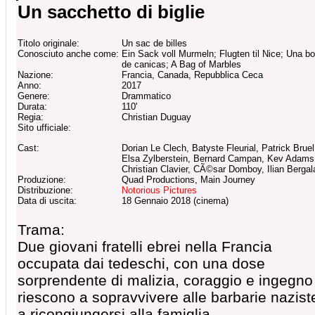
Un sacchetto di biglie
Titolo originale:
Un sac de billes
Conosciuto anche come:
Ein Sack voll Murmeln; Flugten til Nice; Una bo
de canicas; A Bag of Marbles
Nazione:
Francia, Canada, Repubblica Ceca
Anno:
2017
Genere:
Drammatico
Durata:
110'
Regia:
Christian Duguay
Sito ufficiale:
Cast:
Dorian Le Clech, Batyste Fleurial, Patrick Bruel
Elsa Zylberstein, Bernard Campan, Kev Adams
Christian Clavier, CÃ©sar Domboy, Ilian Bergal
Produzione:
Quad Productions, Main Journey
Distribuzione:
Notorious Pictures
Data di uscita:
18 Gennaio 2018 (cinema)
Trama:
Due giovani fratelli ebrei nella Francia
occupata dai tedeschi, con una dose
sorprendente di malizia, coraggio e ingegno
riescono a sopravvivere alle barbarie nazist
a ricongiungersi alla famiglia.