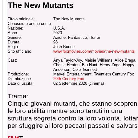
The New Mutants
Titolo originale:
The New Mutants
Conosciuto anche come:
Nazione:
U.S.A.
Anno:
2020
Genere:
Azione, Fantastico, Horror
Durata:
98'
Regia:
Josh Boone
Sito ufficiale:
www.foxmovies.com/movies/the-new-mutants
Cast:
Anya Taylor-Joy, Maisie Williams, Alice Braga,
Charlie Heaton, Blu Hunt, Henry Zaga, Happy
Anderson, Colbi Gannett
Produzione:
Marvel Entertainment, Twentieth Century Fox
Distribuzione:
20th Century Fox
Data di uscita:
02 Settembre 2020 (cinema)
Trama:
Cinque giovani mutanti, che stanno scopre
le loro abilità mentre sono tenuti in una
struttura segreta contro la loro volontà, lotta
per sfuggire ai loro peccati passati e salvars