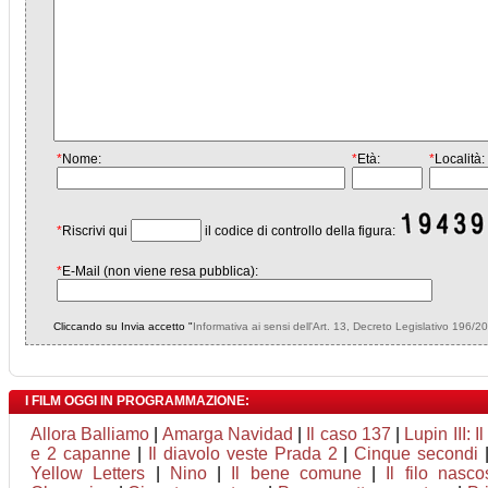
*
Nome:
*
Età:
*
Località:
*
Riscrivi qui
il codice di controllo della figura:
*
E-Mail (non viene resa pubblica):
Cliccando su Invia accetto "
Informativa ai sensi dell'Art. 13, Decreto Legislativo 196/2
I FILM OGGI IN PROGRAMMAZIONE:
Allora Balliamo
|
Amarga Navidad
|
Il caso 137
|
Lupin III: I
e 2 capanne
|
Il diavolo veste Prada 2
|
Cinque secondi
Yellow Letters
|
Nino
|
Il bene comune
|
Il filo nasco