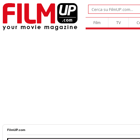
Film
TV
C
FilmUP.com