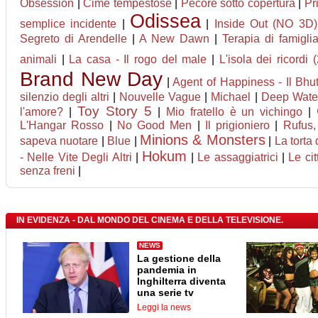
Obsession
|
Cime tempestose
|
Pecore sotto copertura
|
Pr
Odissea
semplice incidente
|
|
Inside Out (NO 3D)
Segreto di Arendelle
|
A New Dawn
|
Terapia di famigli
animali
|
La casa - Il rogo del male
|
L'isola dei ricordi 
Brand New Day
|
Agent of Happiness - Il Bhuta
silenzio degli altri
|
Nouvelle Vague
|
Michael
|
Deep Water
Toy Story 5
l'amore?
|
|
Mio fratello è un vichingo
|
L'Hangar Rosso
|
No Good Men
|
Il prigioniero
|
Rufus,
Minions & Monsters
sapeva nuotare
|
Blue
|
|
La torta
Hokum
- Nelle Vite Degli Altri
|
|
Le assaggiatrici
|
Le cit
senza freni
|
IN EVIDENZA - DAL MONDO DEL CINEMA E DELLA TELEVISIONE.
NEWS
La gestione della
pandemia in
Inghilterra diventa
una serie tv
Leggi la news