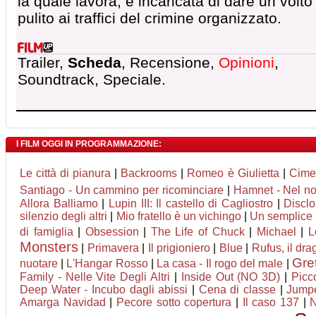
la quale lavora, é incaricata di dare un volto
pulito ai traffici del crimine organizzato.
Trailer,
Scheda
, Recensione,
Opinioni
,
Soundtrack, Speciale.
I FILM OGGI IN PROGRAMMAZIONE:
Le città di pianura
|
Backrooms
|
Romeo è Giulietta
|
Cime
Santiago - Un cammino per ricominciare
|
Hamnet - Nel no
Allora Balliamo
|
Lupin III: Il castello di Cagliostro
|
Discl
silenzio degli altri
|
Mio fratello è un vichingo
|
Un semplice 
di famiglia
|
Obsession
|
The Life of Chuck
|
Michael
|
L
Monsters
|
Primavera
|
Il prigioniero
|
Blue
|
Rufus, il dr
Gret
nuotare
|
L'Hangar Rosso
|
La casa - Il rogo del male
|
Family - Nelle Vite Degli Altri
|
Inside Out (NO 3D)
|
Picc
Deep Water - Incubo dagli abissi
|
Cena di classe
|
Jumpe
Amarga Navidad
|
Pecore sotto copertura
|
Il caso 137
|
N