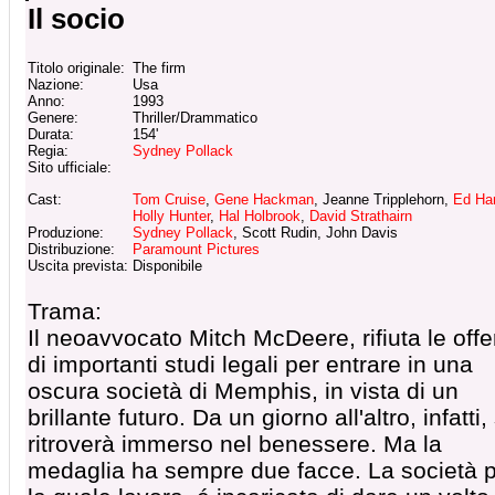
Il socio
Titolo originale:
The firm
Nazione:
Usa
Anno:
1993
Genere:
Thriller/Drammatico
Durata:
154'
Regia:
Sydney Pollack
Sito ufficiale:
Cast:
Tom Cruise
,
Gene Hackman
, Jeanne Tripplehorn,
Ed Har
Holly Hunter
,
Hal Holbrook
,
David Strathairn
Produzione:
Sydney Pollack
, Scott Rudin, John Davis
Distribuzione:
Paramount Pictures
Uscita prevista:
Disponibile
Trama:
Il neoavvocato Mitch McDeere, rifiuta le offe
di importanti studi legali per entrare in una
oscura società di Memphis, in vista di un
brillante futuro. Da un giorno all'altro, infatti, 
ritroverà immerso nel benessere. Ma la
medaglia ha sempre due facce. La società 