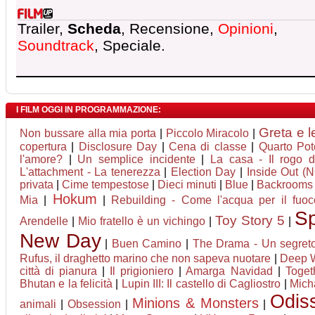
Trailer,
Scheda
, Recensione,
Opinioni
,
Soundtrack
, Speciale.
I FILM OGGI IN PROGRAMMAZIONE:
Greta e l
Non bussare alla mia porta
|
Piccolo Miracolo
|
copertura
|
Disclosure Day
|
Cena di classe
|
Quarto Pot
l'amore?
|
Un semplice incidente
|
La casa - Il rogo 
L'attachment - La tenerezza
|
Election Day
|
Inside Out (
privata
|
Cime tempestose
|
Dieci minuti
|
Blue
|
Backrooms
Hokum
Mia
|
|
Rebuilding - Come l'acqua per il fuoc
Sp
Toy Story 5
Arendelle
|
Mio fratello è un vichingo
|
|
New Day
|
Buen Camino
|
The Drama - Un segret
Rufus, il draghetto marino che non sapeva nuotare
|
Deep Wa
città di pianura
|
Il prigioniero
|
Amarga Navidad
|
Toget
Bhutan e la felicità
|
Lupin III: Il castello di Cagliostro
|
Mich
Odis
Minions & Monsters
animali
|
Obsession
|
|