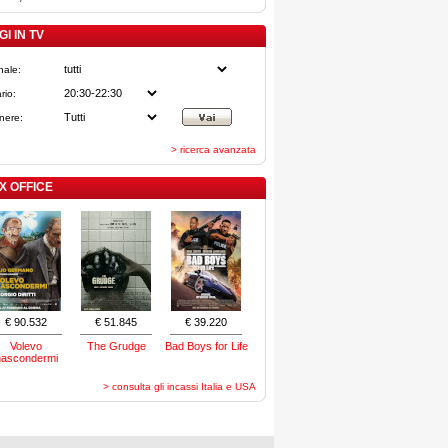
I IN TV
nale:
rio:
nere:
> ricerca avanzata
X OFFICE
€ 90.532
€ 51.845
€ 39.220
Volevo
The Grudge
Bad Boys for Life
nascondermi
> consulta gli incassi Italia e USA