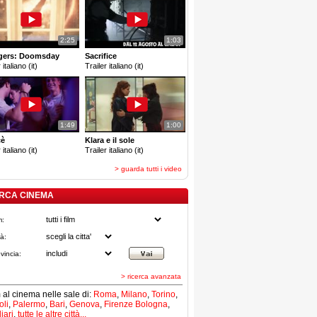
2:25
1:03
gers: Doomsday
Sacrifice
 italiano (it)
Trailer italiano (it)
1:49
1:00
cè
Klara e il sole
 italiano (it)
Trailer italiano (it)
> guarda tutti i video
RCA CINEMA
m:
tà:
vincia:
> ricerca avanzata
lm al cinema nelle sale di:
Roma
,
Milano
,
Torino
,
li
,
Palermo
,
Bari
,
Genova
,
Firenze
Bologna
,
iari
,
tutte le altre città...