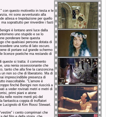
." con questo motivetto in testa e le
anzia, mi sono avventurato alla
de attesa e trepidazione per quello
, ma soprattutto per rinverdire i fasti
Benigni è lontano anni luce dalla
tantomeno uno stupido e se lo
bene ponderare bene questa
ngo che qualsiasi persona dotata di
ssedere una sorta di lato oscuro.
bene di portare sul grande schermo
ole licenze poetiche ma restando di
di queste si tratta: il commento
ne, una nenia ossessionante che
 tanto che alla fine la canzoncina
ha un non so che di liberatorio. Ma di
mai imprescindibile presenza di
tto inascoltabile. "L'amore è
roppo finché Benigni non riuscirà a
ti a veder rovinati metri e metri di
orrisi, primi piani e atone
ta nelle nostre menti più del
 fantastica coppia di truffatori
ante Lucignolo di Kim Rossi Stewart.
 "vestire" i cento comprimari che
 del film e della storia, che