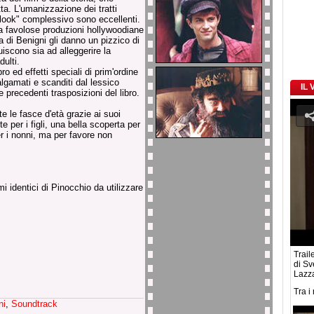
ta. L'umanizzazione dei tratti
"look" complessivo sono eccellenti.
la favolose produzioni hollywoodiane
a di Benigni gli danno un pizzico di
iscono sia ad alleggerire la
dulti.
 ed effetti speciali di prim'ordine
algamati e scanditi dal lessico
IL
 precedenti trasposizioni del libro.
te le fasce d'età grazie ai suoi
e per i figli, una bella scoperta per
r i nonni, ma per favore non
i identici di Pinocchio da utilizzare
Traile
di Sv
Lazza
Tra i
ni
,
Soundtrack