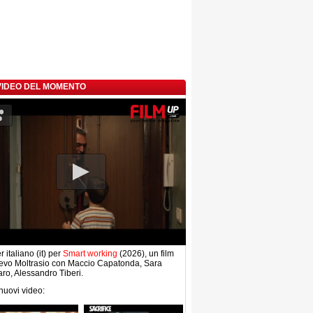
 VIDEO DEL MOMENTO
r italiano (it) per
Smart working
(2026), un film
evo Moltrasio con Maccio Capatonda, Sara
ro, Alessandro Tiberi.
 nuovi video: