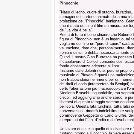
Pinocchio
"Naso di legno, cuore di stagno, burattino..
immagini del cartone animato della mia inf
proiezione del "Pinocchio" benignano. Gran
che è stato definito il film su misura per lui
de "La vita è bella".
Prima di tutto è bene chiarire che Roberto 
figura di Pinocchio: non è un ingenuo, né 
vogliamo definire un "puro di cuore" sarà 
valutazione, dato che, personalmente, rite
ironia e cinismo debba necessariamente po
Quindi il nostro Gian Burrasca ha pensato 
il capolavoro di Collodi concedendosi picc
fondo abbastanza aderente al libro.
Iniziamo dalle dolenti note, perché proprio 
musicale di Piovani è quasi una maledizio
non ti abbandona nemmeno per un momento,
dei titoli di coda (interpretata da Benigni) 
certo l'aberrazione più macroscopica è l'or
Nicoletta Braschi: inguardabile, ma soprattu
cieco", ed aggiungiamo anche sordo, e purt
liberarsi di questo retaggio saremo condanna
pellicola. Questa fata turchina, tutta falsi s
conversazioni, rimarrà indelebilmente scolpi
commovente Geppetto di Carlo Giuffrè, della
interpretati dai Fichi d'India o dell'esuber
Un lavoro di cesello quello di individuare e
ruotano intorno a Pinocchio, la vera essenza