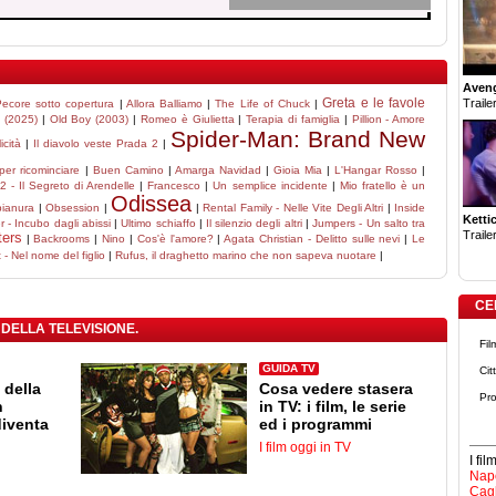
Aven
Greta e le favole
Trailer
ecore sotto copertura
|
Allora Balliamo
|
The Life of Chuck
|
i (2025)
|
Old Boy (2003)
|
Romeo è Giulietta
|
Terapia di famiglia
|
Pillion - Amore
Spider-Man: Brand New
icità
|
Il diavolo veste Prada 2
|
er ricominciare
|
Buen Camino
|
Amarga Navidad
|
Gioia Mia
|
L'Hangar Rosso
|
2 - Il Segreto di Arendelle
|
Francesco
|
Un semplice incidente
|
Mio fratello è un
Odissea
pianura
|
Obsession
|
|
Rental Family - Nelle Vite Degli Altri
|
Inside
Ketti
 - Incubo dagli abissi
|
Ultimo schiaffo
|
Il silenzio degli altri
|
Jumpers - Un salto tra
Trailer
ters
|
Backrooms
|
Nino
|
Cos'è l'amore?
|
Agata Christian - Delitto sulle nevi
|
Le
- Nel nome del figlio
|
Rufus, il draghetto marino che non sapeva nuotare
|
CE
 DELLA TELEVISIONE.
Fil
GUIDA TV
Cit
 della
Cosa vedere stasera
Pro
n
in TV: i film, le serie
diventa
ed i programmi
I film oggi in TV
I fi
Napo
Cagl