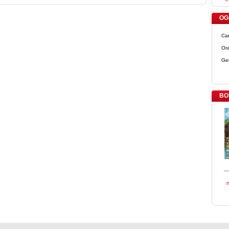
OGG
Ca
Ora
Ge
BO