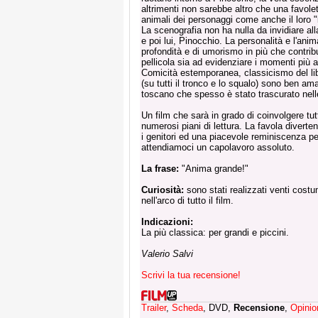
altrimenti non sarebbe altro che una favolet
animali dei personaggi come anche il loro 
La scenografia non ha nulla da invidiare al
e poi lui, Pinocchio. La personalità e l'anim
profondità e di umorismo in più che contribu
pellicola sia ad evidenziare i momenti più a
Comicità estemporanea, classicismo del libro
(su tutti il tronco e lo squalo) sono ben am
toscano che spesso è stato trascurato nelle
Un film che sarà in grado di coinvolgere tut
numerosi piani di lettura. La favola divertent
i genitori ed una piacevole reminiscenza pe
attendiamoci un capolavoro assoluto.
La frase:
"Anima grande!"
Curiosità:
sono stati realizzati venti costum
nell'arco di tutto il film.
Indicazioni:
La più classica: per grandi e piccini.
Valerio Salvi
Scrivi la tua recensione!
Trailer
,
Scheda
, DVD,
Recensione
,
Opinio