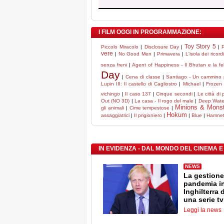
I FILM OGGI IN PROGRAMMAZIONE:
Toy Story 5
Piccolo Miracolo
|
Disclosure Day
|
|
P
vere
|
No Good Men
|
Primavera
|
L'isola dei ricord
senza freni
|
Agent of Happiness - Il Bhutan e la fel
Day
|
Cena di classe
|
Santiago - Un cammino p
Lupin III: Il castello di Cagliostro
|
Michael
|
Frozen 
vichingo
|
Il caso 137
|
Cinque secondi
|
Le città di 
Out (NO 3D)
|
La casa - Il rogo del male
|
Deep Water
Minions & Mons
gli animali
|
Cime tempestose
|
Hokum
assaggiatrici
|
Il prigioniero
|
|
Blue
|
Hamnet 
IN EVIDENZA - DAL MONDO DEL CINEMA E
NEWS
La gestione
pandemia i
Inghilterra 
una serie tv
Leggi la news