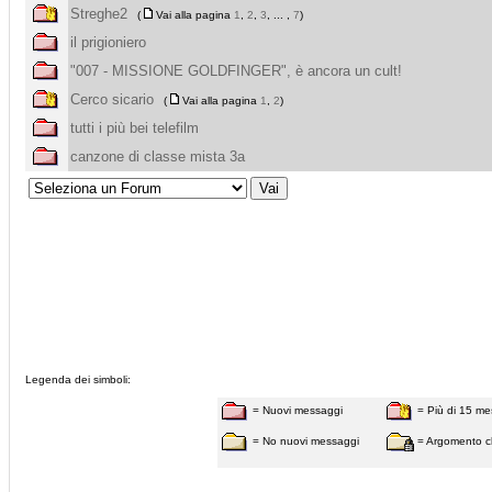
Streghe2
(
Vai alla pagina
1
,
2
,
3
, ... ,
7
)
il prigioniero
"007 - MISSIONE GOLDFINGER", è ancora un cult!
Cerco sicario
(
Vai alla pagina
1
,
2
)
tutti i più bei telefilm
canzone di classe mista 3a
Legenda dei simboli:
= Nuovi messaggi
= Più di 15 me
= No nuovi messaggi
= Argomento c