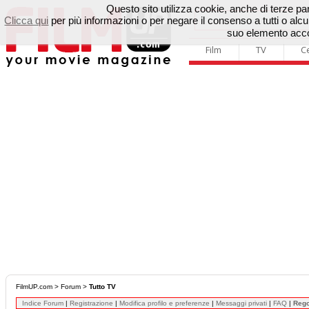
Questo sito utilizza cookie, anche di terze parti
Clicca qui
per più informazioni o per negare il consenso a tutti o a
suo elemento accon
Film
TV
C
FilmUP.com
>
Forum
>
Tutto TV
Indice Forum
|
Registrazione
|
Modifica profilo e preferenze
|
Messaggi privati
|
FAQ
|
Reg