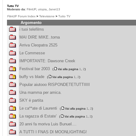
Tutto TV
Moderato da:
FilmUP
,
utopia
,
Janet13
FilmUP Forum Index
>
Televisione
>
Tutto TV
Argomento
i tuoi telefilms
MAI DIRE MIKE..torna
Arriva Cleopatra 2525
Le Commesse
IMPORTANTE: Dawsone Creek
Festival bar 2003
(
Vai alla pagina
1
,
2
)
buffy vs blade
(
Vai alla pagina
1
,
2
)
Popular aiutooo RISPONDETETUTTIIIII
Una mamma per amica.
SKY è partita
Le ca**ate di Laurenti
(
Vai alla pagina
1
,
2
)
La ragazza di Estate'
(
Vai alla pagina
1
,
2
)
20 anni fa moriva Luis Bunuel....
A TUTTI I FNAS DI MOONLIGHTING!