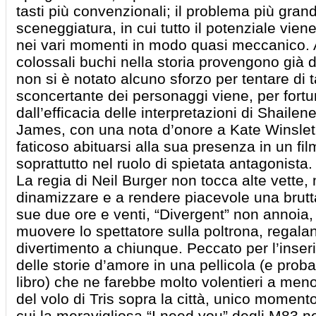
tasti più convenzionali; il problema più grand
sceneggiatura, in cui tutto il potenziale vie
nei vari momenti in modo quasi meccanico. 
colossali buchi nella storia provengono già d
non si è notato alcuno sforzo per tentare di t
sconcertante dei personaggi viene, per fortun
dall’efficacia delle interpretazioni di Shail
James, con una nota d’onore a Kate Winslet
faticoso abituarsi alla sua presenza in un fil
soprattutto nel ruolo di spietata antagonista.
La regia di Neil Burger non tocca alte vette,
dinamizzare e a rendere piacevole una brutt
sue due ore e venti, “Divergent” non annoia,
muovere lo spettatore sulla poltrona, regal
divertimento a chiunque. Peccato per l’inseri
delle storie d’amore in una pellicola (e pro
libro) che ne farebbe molto volentieri a men
del volo di Tris sopra la città, unico momento 
cui la meravigliosa “I need you” degli M83 