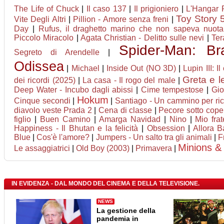
The Life of Chuck
|
Il caso 137
|
Il prigioniero
|
L'Hangar 
Toy Story 
Vite Degli Altri
|
Pillion - Amore senza freni
|
Day
|
Rufus, il draghetto marino che non sapeva nuota
Piccolo Miracolo
|
Agata Christian - Delitto sulle nevi
|
Ter
Spider-Man: B
Segreto di Arendelle
|
Odissea
|
Michael
|
Inside Out (NO 3D)
|
Lupin III: I
Greta e l
dei ricordi (2025)
|
La casa - Il rogo del male
|
Deep Water - Incubo dagli abissi
|
Cime tempestose
|
Gio
Hokum
Cinque secondi
|
|
Santiago - Un cammino per ri
diavolo veste Prada 2
|
Cena di classe
|
Pecore sotto cope
figlio
|
Buen Camino
|
Amarga Navidad
|
Nino
|
Mio fra
Happiness - Il Bhutan e la felicità
|
Obsession
|
Allora B
Blue
|
Cos'è l'amore?
|
Jumpers - Un salto tra gli animali
|
F
Minions &
Le assaggiatrici
|
Old Boy (2003)
|
Primavera
|
IN EVIDENZA - DAL MONDO DEL CINEMA E DELLA TELEVISIONE.
NEWS
La gestione della
pandemia in