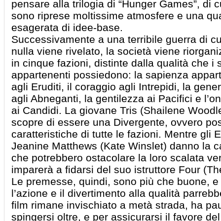
pensare alla trilogia di “Hunger Games”, di c
sono riprese moltissime atmosfere e una qua
esagerata di idee-base.
Successivamente a una terribile guerra di cu
nulla viene rivelato, la società viene riorgan
in cinque fazioni, distinte dalla qualità che i 
appartenenti possiedono: la sapienza appar
agli Eruditi, il coraggio agli Intrepidi, la gene
agli Abneganti, la gentilezza ai Pacifici e l’o
ai Candidi. La giovane Tris (Shailene Woodl
scopre di essere una Divergente, ovvero pos
caratteristiche di tutte le fazioni. Mentre gli E
Jeanine Matthews (Kate Winslet) danno la cac
che potrebbero ostacolare la loro scalata vers
imparerà a fidarsi del suo istruttore Four (T
Le premesse, quindi, sono più che buone, e le
l’azione e il divertimento alla qualità parrebb
film rimane invischiato a metà strada, ha pau
spingersi oltre, e per assicurarsi il favore de