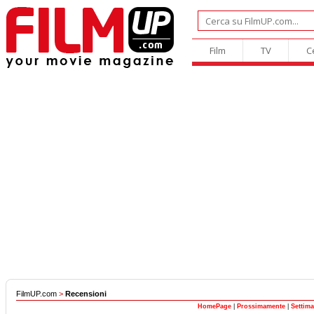
Film
TV
C
FilmUP.com
>
Recensioni
HomePage
|
Prossimamente
|
Settim