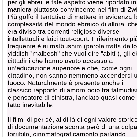
per gli ebrei, e tale aspetto viene riportato in
maniera piuttosto convincente nel film di Zw
Più goffo il tentativo di mettere in evidenza l
complessità del mondo ebraico di allora, ch
era diviso tra correnti religiose diverse,
intellettuali e laici tout-court. Il riferimento pi
frequente è ai malbushim (parola tratta dallo
yiddish "malbesh" che vuol dire "abiti"), gli e
cittadini che hanno avuto accesso a
un’educazione superiore e che, come ogni
cittadino, non sanno nemmeno accendersi 
fuoco. Naturalmente è presente anche il
classico rapporto di amore-odio fra talmudis
e pensatore di sinistra, lanciato quasi come
fatto inevitabile.
Il film, di per sè, al di là di ogni valore storic
di documentazione sconta però di una colp
terribile, cinematograficamente parlando.