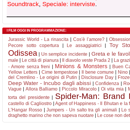
Soundtrack
,
Speciale: interviste
.
I FILM OGGI IN PROGRAMMAZIONE:
Jurassic World - La rinascita
|
Cos'è l'amore?
|
Obsessio
Toy St
Pecore sotto copertura
|
Le assaggiatrici
|
Odissea
Greta e le favo
|
Un semplice incidente
|
male
|
Le città di pianura
|
Il diavolo veste Prada 2
|
La graz
Minions & Monsters
- Amore senza freni
|
|
Buen C
Yellow Letters
|
Cime tempestose
|
Il bene comune
|
Nino
del Cremlino - Le origini di Putin
|
Disclosure Day
|
Froze
Deep Water - Incubo dagli abissi
|
Confidenza
|
Roc
Vague
|
Allora Balliamo
|
Piccolo Miracolo
|
Oi vita mia
|
Spider-Man: Brand
torta del presidente
|
castello di Cagliostro
|
Agent of Happiness - Il Bhutan e la f
L'Hangar Rosso
|
Jumpers - Un salto tra gli animali
|
Lo s
draghetto marino che non sapeva nuotare
|
Le cose non det