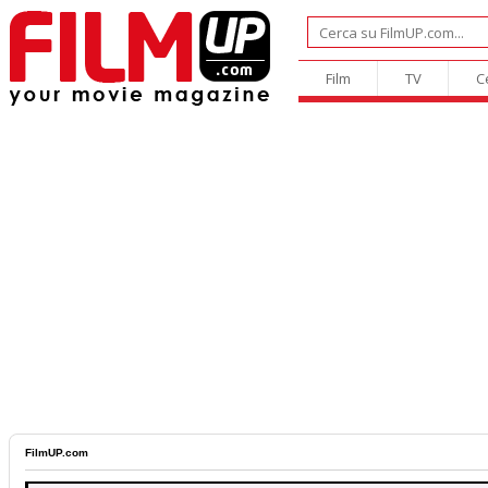
Film
TV
C
FilmUP.com