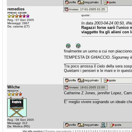
remedios
Inviato: 17-01-2005 01:25
quote:
Reg.: 07 Gen 2005
In data 2003-04-24 00:50, ilNe
Messaggi: 2967
Da: catania (CT)
Ragazzi forse sarò l'unico 
viaggetto fra gli alieni con l
finalmente un uomo a cui non piacciono
TEMPESTA DI GHIACCIO..Sigourney è l'in
_________________
Tra poco arrossa il cielo della sera sosp
Quietami i pensieri e le mani e in questa
Wilche
Inviato: 18-01-2005 22:00
Catherine Z Jones, jennifer Lopez, Came
_________________
E’ meglio vivere sognando un ideale che
Reg.: 06 Gen 2005
Messaggi: 312
Da: Modica (RG)
Vai alla pagina (
Pagina precedente
1
|
2
|
3
|
4
|
5
|
6
|
7
|
8
|
9
|
10
|
11
|
12
|