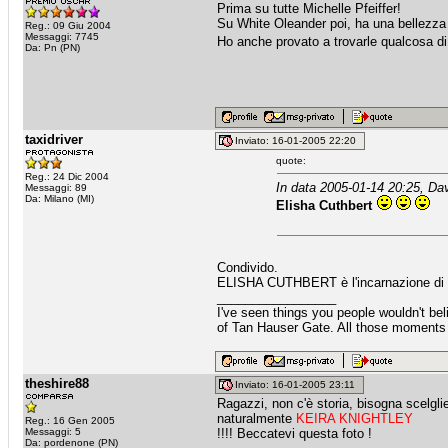
Prima su tutte Michelle Pfeiffer!
Su White Oleander poi, ha una bellezza
Reg.: 09 Giu 2004
Messaggi: 7745
Ho anche provato a trovarle qualcosa di 
Da: Pn (PN)
taxidriver
Inviato: 16-01-2005 22:20
quote:
Reg.: 24 Dic 2004
In data 2005-01-14 20:25, Dav
Messaggi: 89
Da: Milano (MI)
Elisha Cuthbert
Condivido.
ELISHA CUTHBERT è l'incarnazione di 
_________________
I've seen things you people wouldn't bel
of Tan Hauser Gate. All those moments wil
theshire88
Inviato: 16-01-2005 23:11
Ragazzi, non c'è storia, bisogna scelgli
naturalmente
KEIRA KNIGHTLEY
Reg.: 16 Gen 2005
Messaggi: 5
!!!! Beccatevi questa foto !
Da: pordenone (PN)