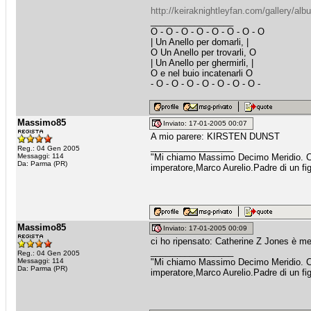
http://keiraknightleyfan.com/gallery/alb
_________________
O - O - O - O - O - O - O - O
| Un Anello per domarli, |
O Un Anello per trovarli, O
| Un Anello per ghermirli, |
O e nel buio incatenarli O
- O - O - O - O - O - O - O -
Massimo85
Inviato: 17-01-2005 00:07
A mio parere: KIRSTEN DUNST
_________________
Reg.: 04 Gen 2005
Messaggi: 114
"Mi chiamo Massimo Decimo Meridio. Coma
Da: Parma (PR)
imperatore,Marco Aurelio.Padre di un fig
Massimo85
Inviato: 17-01-2005 00:09
ci ho ripensato: Catherine Z Jones è me
_________________
Reg.: 04 Gen 2005
Messaggi: 114
"Mi chiamo Massimo Decimo Meridio. Coma
Da: Parma (PR)
imperatore,Marco Aurelio.Padre di un fig