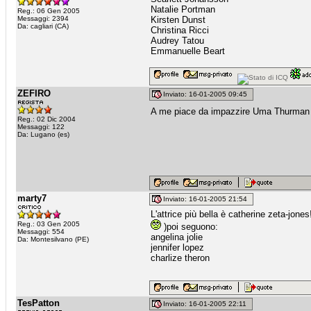
Natalie Portman
Reg.: 06 Gen 2005
Messaggi: 2394
Kirsten Dunst
Da: cagliari (CA)
Christina Ricci
Audrey Tatou
Emmanuelle Beart
ZEFIRO
Inviato: 16-01-2005 09:45
A me piace da impazzire Uma Thurma
Reg.: 02 Dic 2004
Messaggi: 122
Da: Lugano (es)
marty7
Inviato: 16-01-2005 21:54
L'attrice più bella è catherine zeta-jo
Reg.: 03 Gen 2005
)poi seguono:
Messaggi: 554
angelina jolie
Da: Montesilvano (PE)
jennifer lopez
charlize theron
TesPatton
Inviato: 16-01-2005 22:11