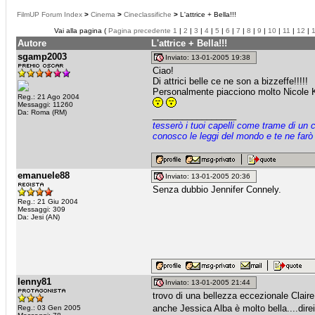
FilmUP Forum Index
>
Cinema
>
Cineclassifiche
>
L'attrice + Bella!!!
Vai alla pagina (
Pagina precedente
1
|
2
|
3
|
4
|
5
|
6
|
7
|
8
|
9
|
10
|
11
|
12
|
Autore
L'attrice + Bella!!!
sgamp2003
Inviato: 13-01-2005 19:38
Ciao!
Di attrici belle ce ne son a bizzeffe!!!!!
Personalmente piacciono molto Nicole K
Reg.: 21 Ago 2004
Messaggi: 11260
Da: Roma (RM)
_________________
tesserò i tuoi capelli come trame di un 
conosco le leggi del mondo e te ne farò
emanuele88
Inviato: 13-01-2005 20:36
Senza dubbio Jennifer Connely.
Reg.: 21 Giu 2004
Messaggi: 309
Da: Jesi (AN)
lenny81
Inviato: 13-01-2005 21:44
trovo di una bellezza eccezionale Claire 
anche Jessica Alba è molto bella....dire
Reg.: 03 Gen 2005