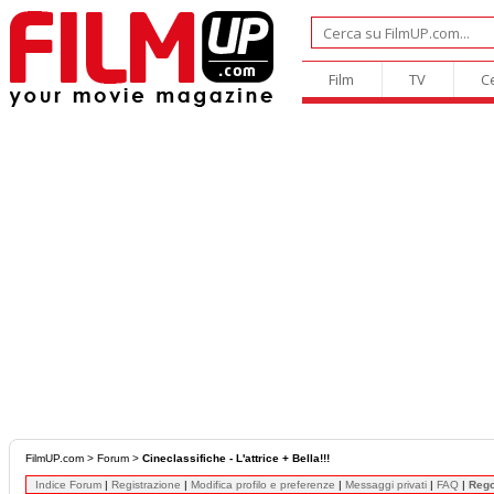
Film
TV
C
FilmUP.com
>
Forum
>
Cineclassifiche - L'attrice + Bella!!!
Indice Forum
|
Registrazione
|
Modifica profilo e preferenze
|
Messaggi privati
|
FAQ
|
Reg