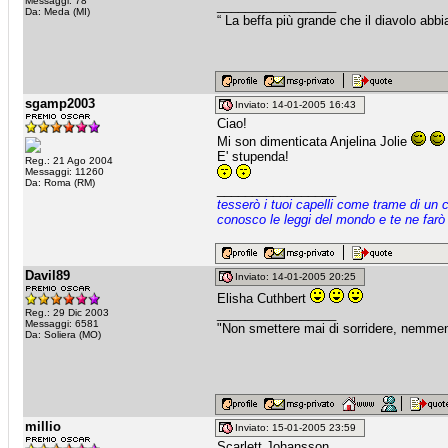
Messaggi: 78
_________________
Da: Meda (MI)
“ La beffa più grande che il diavolo abbi
sgamp2003
Inviato: 14-01-2005 16:43
Ciao!
Mi son dimenticata Anjelina Jolie
E' stupenda!
Reg.: 21 Ago 2004
Messaggi: 11260
Da: Roma (RM)
_________________
tesserò i tuoi capelli come trame di un 
conosco le leggi del mondo e te ne farò
Davil89
Inviato: 14-01-2005 20:25
Elisha Cuthbert
_________________
Reg.: 29 Dic 2003
Messaggi: 6581
"Non smettere mai di sorridere, nemmeno
Da: Soliera (MO)
millio
Inviato: 15-01-2005 23:59
Scarlett Johansson