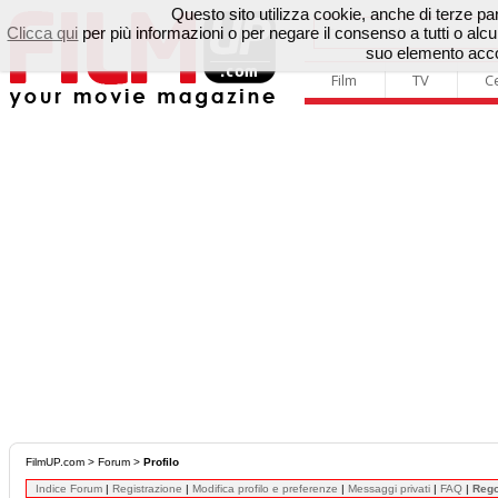
Questo sito utilizza cookie, anche di terze parti
Clicca qui
per più informazioni o per negare il consenso a tutti o a
suo elemento accon
Film
TV
C
FilmUP.com
>
Forum
>
Profilo
Indice Forum
|
Registrazione
|
Modifica profilo e preferenze
|
Messaggi privati
|
FAQ
|
Reg