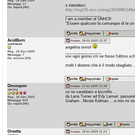
Reg.: 24 Gen 2005
Messaggi: 17
x intenderci
Da: Napoli (NA)
http://img135.exs.cx/img135/6886/149u
_________________
I am a member of UNHCR
"Essere qualcuno fa comunque di te un
AcidBurn
Inviato: 26-01-2005 22:37
angelina ovvio!
_________________
Reg.: 26 Gen 2005
Messaggi: 7
vivi ogni giorno cm se fosse l'ultimo xch
Da: ancona (AN)
molti t diranno che è il modo sbagliato.
Onceupon
Inviato: 27-01-2005 21:50
ce ne sarebbero a bizzeffe....
da Lana Turner ad Edy Lamarr, passando
Reg.: 26 Gen 2005
Messaggi: 625
Graham...Nicole Kidman.....e non mi stanc
Da: napoli (NA)
Orsetta
Inviato: 28-01-2005 11:23