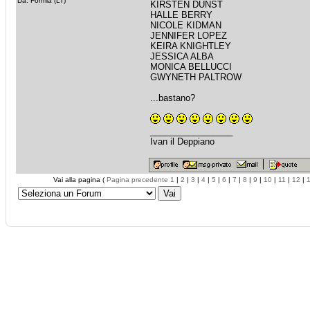
Da: Formia (LT)
KIRSTEN DUNST
HALLE BERRY
NICOLE KIDMAN
JENNIFER LOPEZ
KEIRA KNIGHTLEY
JESSICA ALBA
MONICA BELLUCCI
GWYNETH PALTROW
...bastano?
_________________
Ivan il Deppiano
Vai alla pagina (
Pagina precedente
1
|
2
|
3
|
4
|
5
|
6
|
7
|
8
|
9
|
10
|
11
|
12
|