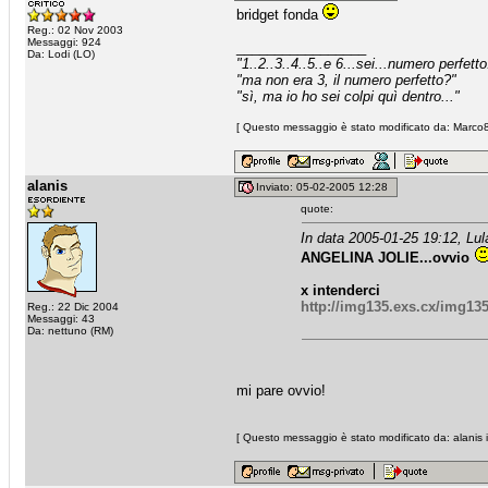
bridget fonda
Reg.: 02 Nov 2003
Messaggi: 924
_________________
Da: Lodi (LO)
"1..2..3..4..5..e 6...sei...numero perfetto
"ma non era 3, il numero perfetto?"
"sì, ma io ho sei colpi quì dentro..."
[ Questo messaggio è stato modificato da: Marco82
alanis
Inviato: 05-02-2005 12:28
quote:
In data 2005-01-25 19:12, Lula
ANGELINA JOLIE...ovvio
x intenderci
http://img135.exs.cx/img13
Reg.: 22 Dic 2004
Messaggi: 43
Da: nettuno (RM)
mi pare ovvio!
[ Questo messaggio è stato modificato da: alanis i