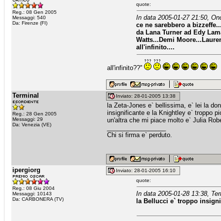
quote:
Reg.: 08 Gen 2005
In data 2005-01-27 21:50, On
Messaggi: 540
Da: Firenze (FI)
ce ne sarebbero a bizzeffe..
da Lana Turner ad Edy Lama
Watts...Demi Moore...Laure
all'infinito....
all'infinito??''
Terminal
Inviato: 28-01-2005 13:38
la Zeta-Jones e` bellissima, e` lei la do
insignificante e la Knightley e` troppo pi
Reg.: 28 Gen 2005
Messaggi: 29
un'altra che mi piace molto e` Julia Rob
Da: Venezia (VE)
_________________
Chi si firma e` perduto.
ipergiorg
Inviato: 28-01-2005 16:10
quote:
Reg.: 08 Giu 2004
In data 2005-01-28 13:38, Ter
Messaggi: 10143
Da: CARBONERA (TV)
la Bellucci e` troppo insign