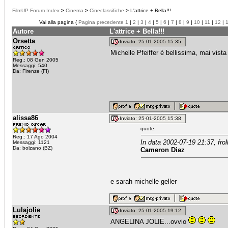
FilmUP Forum Index
>
Cinema
>
Cineclassifiche
>
L'attrice + Bella!!!
Vai alla pagina (
Pagina precedente
1
|
2
|
3
|
4
|
5
|
6
|
7
|
8
|
9
|
10
|
11
|
12
|
Autore
L'attrice + Bella!!!
Orsetta
Inviato: 25-01-2005 15:35
Michelle Pfeiffer è bellissima, mai vist
Reg.: 08 Gen 2005
Messaggi: 540
Da: Firenze (FI)
alissa86
Inviato: 25-01-2005 15:38
quote:
Reg.: 17 Ago 2004
In data 2002-07-19 21:37, frol
Messaggi: 1121
Da: bolzano (BZ)
Cameron Diaz
e sarah michelle geller
Lulajolie
Inviato: 25-01-2005 19:12
ANGELINA JOLIE...ovvio