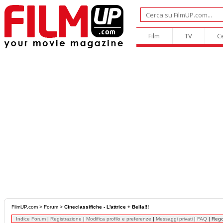
Film
TV
C
FilmUP.com
>
Forum
>
Cineclassifiche - L'attrice + Bella!!!
Indice Forum
|
Registrazione
|
Modifica profilo e preferenze
|
Messaggi privati
|
FAQ
|
Reg