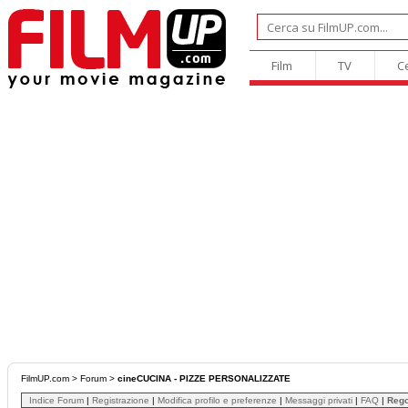
Film
TV
C
FilmUP.com
>
Forum
>
cineCUCINA - PIZZE PERSONALIZZATE
Indice Forum
|
Registrazione
|
Modifica profilo e preferenze
|
Messaggi privati
|
FAQ
|
Reg