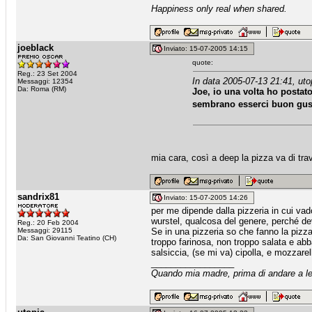
Happiness only real when shared.
joeblack
Inviato: 15-07-2005 14:15
quote:
Reg.: 23 Set 2004
In data 2005-07-13 21:41, uto
Messaggi: 12354
Da: Roma (RM)
Joe, io una volta ho postato
sembrano esserci buon gust
mia cara, così a deep la pizza va di trav
sandrix81
Inviato: 15-07-2005 14:26
per me dipende dalla pizzeria in cui vad
wurstel, qualcosa del genere, perché de
Reg.: 20 Feb 2004
Messaggi: 29115
Se in una pizzeria so che fanno la piz
Da: San Giovanni Teatino (CH)
troppo farinosa, non troppo salata e ab
salsiccia, (se mi va) cipolla, e mozzarell
_________________
Quando mia madre, prima di andare a let