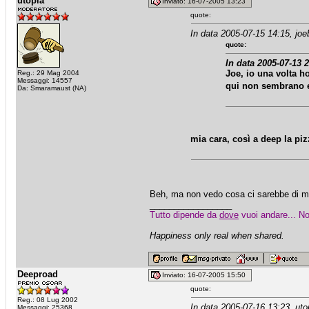
utopia
Inviato: 16-07-2005 13:23
quote:
In data 2005-07-15 14:15, joe
quote:
In data 2005-07-13 2
Joe, io una volta ho
Reg.: 29 Mag 2004
Messaggi: 14557
qui non sembrano e
Da: Smaramaust (NA)
mia cara, così a deep la piz
Beh, ma non vedo cosa ci sarebbe di male
_________________
Tutto dipende da
dove
vuoi andare... No
Happiness only real when shared.
Deeproad
Inviato: 16-07-2005 15:50
quote:
Reg.: 08 Lug 2002
In data 2005-07-16 13:23, uto
Messaggi: 25368