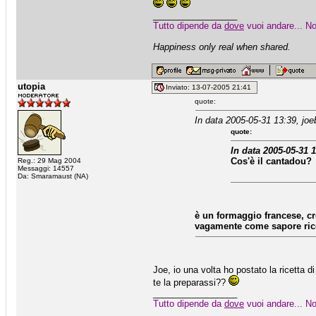
_________________
Tutto dipende da
dove
vuoi andare... No
Happiness only real when shared.
utopia
Inviato: 13-07-2005 21:41
quote:
In data 2005-05-31 13:39, joe
quote:
In data 2005-05-31 
Cos'è il cantadou?
Reg.: 29 Mag 2004
Messaggi: 14557
Da: Smaramaust (NA)
è un formaggio francese, c
vagamente come sapore rico
Joe, io una volta ho postato la ricetta d
te la preparassi??
_________________
Tutto dipende da
dove
vuoi andare... No