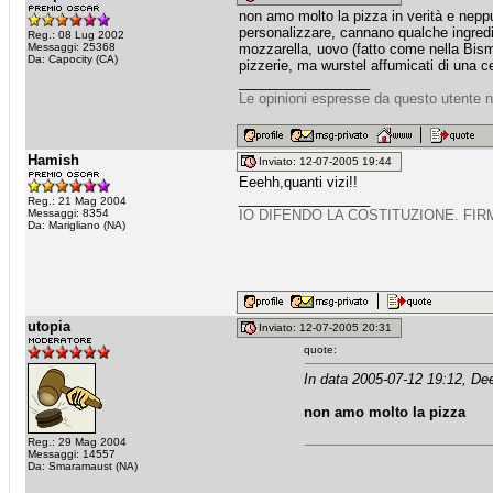
non amo molto la pizza in verità e neppu
personalizzare, cannano qualche ingredi
Reg.: 08 Lug 2002
Messaggi: 25368
mozzarella, uovo (fatto come nella Bism
Da: Capocity (CA)
pizzerie, ma wurstel affumicati di una c
_________________
Le opinioni espresse da questo utente n
Hamish
Inviato: 12-07-2005 19:44
Eeehh,quanti vizi!!
_________________
Reg.: 21 Mag 2004
Messaggi: 8354
IO DIFENDO LA COSTITUZIONE. FIR
Da: Marigliano (NA)
utopia
Inviato: 12-07-2005 20:31
quote:
In data 2005-07-12 19:12, De
non amo molto la pizza
Reg.: 29 Mag 2004
Messaggi: 14557
Da: Smaramaust (NA)