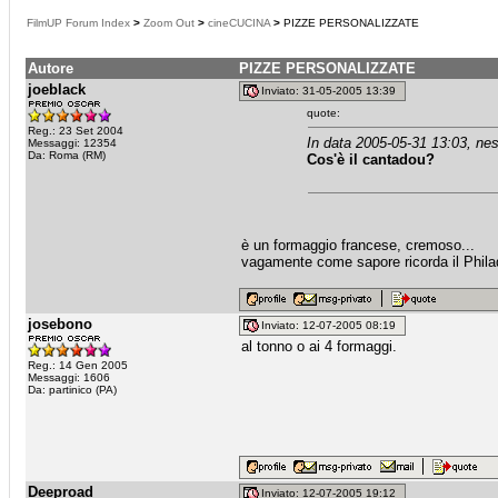
FilmUP Forum Index
>
Zoom Out
>
cineCUCINA
>
PIZZE PERSONALIZZATE
Autore
PIZZE PERSONALIZZATE
joeblack
Inviato: 31-05-2005 13:39
quote:
Reg.: 23 Set 2004
In data 2005-05-31 13:03, nes
Messaggi: 12354
Da: Roma (RM)
Cos'è il cantadou?
è un formaggio francese, cremoso...
vagamente come sapore ricorda il Phila
josebono
Inviato: 12-07-2005 08:19
al tonno o ai 4 formaggi.
Reg.: 14 Gen 2005
Messaggi: 1606
Da: partinico (PA)
Deeproad
Inviato: 12-07-2005 19:12