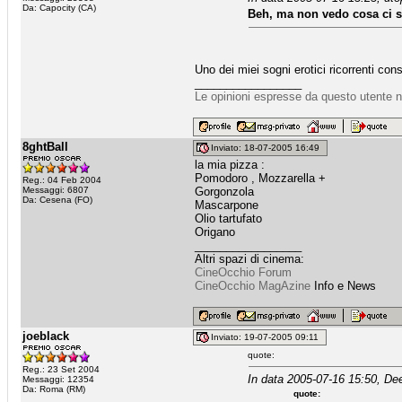
Da: Capocity (CA)
Beh, ma non vedo cosa ci sar
Uno dei miei sogni erotici ricorrenti cons
_________________
Le opinioni espresse da questo utente n
8ghtBall
Inviato: 18-07-2005 16:49
la mia pizza :
Pomodoro , Mozzarella +
Reg.: 04 Feb 2004
Messaggi: 6807
Gorgonzola
Da: Cesena (FO)
Mascarpone
Olio tartufato
Origano
_________________
Altri spazi di cinema:
CineOcchio Forum
CineOcchio MagAzine
Info e News
joeblack
Inviato: 19-07-2005 09:11
quote:
Reg.: 23 Set 2004
In data 2005-07-16 15:50, De
Messaggi: 12354
Da: Roma (RM)
quote: