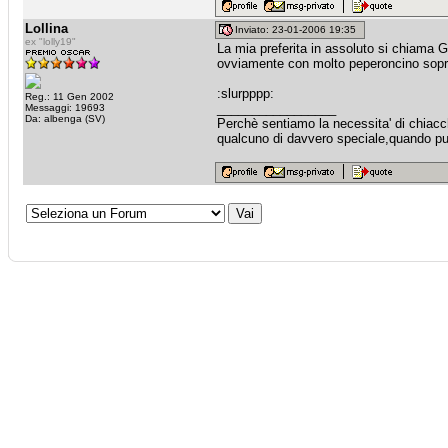
Lollina
Inviato: 23-01-2006 19:35
ex "lolly19"
La mia preferita in assoluto si chiama 
ovviamente con molto peperoncino sopr
:slurpppp:
Reg.: 11 Gen 2002
_________________
Messaggi: 19693
Da: albenga (SV)
Perchè sentiamo la necessita' di chiacche
qualcuno di davvero speciale,quando puo