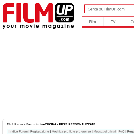
Film
TV
C
FilmUP.com
>
Forum
>
cineCUCINA - PIZZE PERSONALIZZATE
Indice Forum
|
Registrazione
|
Modifica profilo e preferenze
|
Messaggi privati
|
FAQ
|
Reg