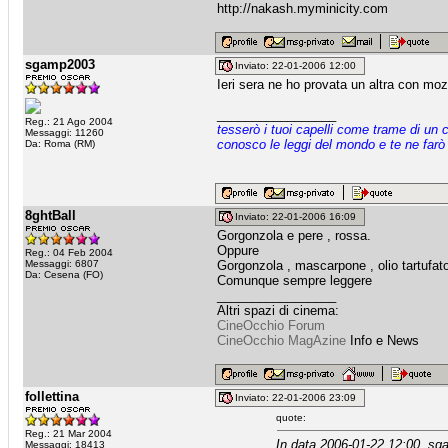
http://nakash.myminicity.com
sgamp2003
Inviato: 22-01-2006 12:00
Ieri sera ne ho provata un altra con mozz
_________________
Reg.: 21 Ago 2004
tesserò i tuoi capelli come trame di un 
Messaggi: 11260
conosco le leggi del mondo e te ne farò
Da: Roma (RM)
8ghtBall
Inviato: 22-01-2006 16:09
Gorgonzola e pere , rossa.
Oppure
Reg.: 04 Feb 2004
Messaggi: 6807
Gorgonzola , mascarpone , olio tartufato
Da: Cesena (FO)
Comunque sempre leggere
_________________
Altri spazi di cinema:
CineOcchio Forum
CineOcchio MagAzine
Info e News
follettina
Inviato: 22-01-2006 23:09
quote:
Reg.: 21 Mar 2004
In data 2006-01-22 12:00, sg
Messaggi: 18413