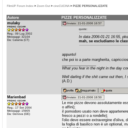
FilmUP Forum Index
>
Zoom Out
>
cineCUCINA
>
PIZZE PERSONALIZZATE
Autore
PIZZE PERSONALIZZATE
mulaky
Inviato: 21-01-2006 16:57
quote:
Reg.: 09 Lug 2002
In data 2006-01-21 16:55, pkd
Messaggi: 32104
Da: Catania (CT)
mah, se escludiamo le class
appunto!
che poi io a parte margherita, capriccio
_________________
What you fear in the night in the day c
Well darling if the shit came out then, I
(A.D.)
Marienbad
Inviato: 21-01-2006 18:50
Le mie pizze devono assolutamente esser
o affini);
Reg.: 17 Set 2004
Messaggi: 15905
il pomodoro usato non deve appartenere 
Da: Genova (GE)
fresco a pezzi o a rondelle);
l'olio deve essere extravergine d'oliva,
la foglia di basilico non è un optional,