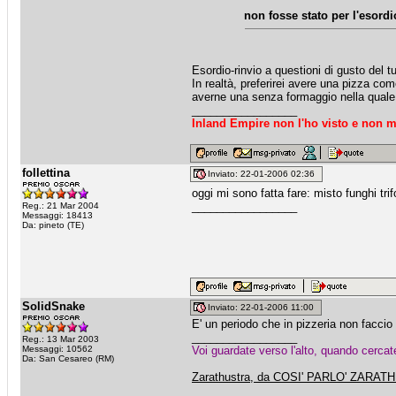
non fosse stato per l'esordi
Esordio-rinvio a questioni di gusto del t
In realtà, preferirei avere una pizza co
averne una senza formaggio nella quale m
_________________
Inland Empire non l'ho visto e non m
follettina
Inviato: 22-01-2006 02:36
oggi mi sono fatta fare: misto funghi tri
_________________
Reg.: 21 Mar 2004
Messaggi: 18413
Da: pineto (TE)
SolidSnake
Inviato: 22-01-2006 11:00
E' un periodo che in pizzeria non faccio
_________________
Reg.: 13 Mar 2003
Messaggi: 10562
Voi guardate verso l'alto, quando cerca
Da: San Cesareo (RM)
Zarathustra, da COSI' PARLO' ZARA