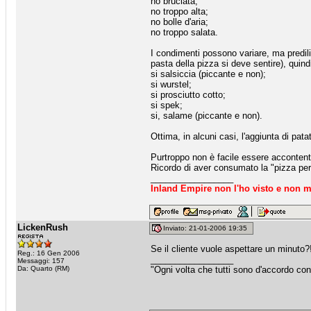
no bruciata;
no troppo alta;
no bolle d'aria;
no troppo salata.
I condimenti possono variare, ma predili
pasta della pizza si deve sentire), quind
si salsiccia (piccante e non);
si wurstel;
si prosciutto cotto;
si spek;
si, salame (piccante e non).
Ottima, in alcuni casi, l'aggiunta di pata
Purtroppo non è facile essere accontent
Ricordo di aver consumato la "pizza perf
_________________
Inland Empire non l'ho visto e non m
LickenRush
Inviato: 21-01-2006 19:35
Se il cliente vuole aspettare un minuto?
Reg.: 16 Gen 2006
_________________
Messaggi: 157
Da: Quarto (RM)
"Ogni volta che tutti sono d'accordo co