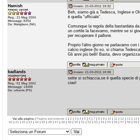
Hamish
Inviato: 21-03-2011 19:32
Beh, siamo già a Tedesca, Inglese e Ola
è quella "ufficiale".
Reg.: 21 Mag 2004
Messaggi: 8354
Da: Marigliano (NA)
Comunque la regola della bastardata da n
un cortile la facevamo, mentre se si gio
per recuperare il pallone.
Proprio l'altro giorno ne parlavamo con i
calcio inglese (lo so, si chiama Tedesca
Gli anni più belli! Basta, devo organizza
badlands
Inviato: 21-03-2011 19:39
sette si schiaccia,se è quella specie di
ciao!
Reg.: 01 Mag 2002
Messaggi: 14498
Da: urbania (PS)
Vai alla pagina (
Pagina precedente
1
|
2
|
3
|
4
|
5
|
6
|
7
|
8
|
9
|
10
|
11
|
12
|
13
|
14
|
40
|
41
|
42
|
43
|
44
|
45
|
46
|
47
|
48
|
49
|
50
|
51
|
52
|
53
|
54
|
55
|
56
|
57
|
58
|
59
|