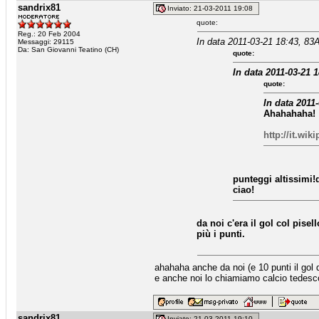
sandrix81
Inviato: 21-03-2011 19:08
quote:
Reg.: 20 Feb 2004
In data 2011-03-21 18:43, 83A
Messaggi: 29115
Da: San Giovanni Teatino (CH)
quote:
In data 2011-03-21 
quote:
In data 2011
Ahahahaha!
http://it.wi
punteggi altissimi!
ciao!
da noi c'era il gol col pise
più i punti.
ahahaha anche da noi (e 10 punti il gol d
e anche noi lo chiamiamo calcio tedesco,
sandrix81
Inviato: 21-03-2011 19:10