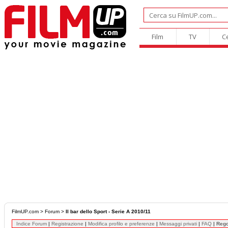
Film
TV
C
FilmUP.com
>
Forum
>
Il bar dello Sport - Serie A 2010/11
Indice Forum
|
Registrazione
|
Modifica profilo e preferenze
|
Messaggi privati
|
FAQ
|
Reg