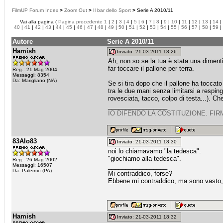
FilmUP Forum Index
>
Zoom Out
>
Il bar dello Sport
>
Serie A 2010/11
Vai alla pagina (
Pagina precedente
1
|
2
|
3
|
4
|
5
|
6
|
7
|
8
|
9
|
10
|
11
|
12
|
13
|
14
|
40
|
41
|
42
|
43
|
44
|
45
|
46
|
47
|
48
|
49
|
50
|
51
|
52
|
53
|
54
|
55
|
56
|
57
|
58
|
59
|
Autore
Serie A 2010/11
Hamish
Inviato: 21-03-2011 18:26
Ah, non so se la tua è stata una dimenti
far toccare il pallone per terra.
Reg.: 21 Mag 2004
Messaggi: 8354
Da: Marigliano (NA)
Se si tira dopo che il pallone ha toccato 
tra le due mani senza limitarsi a respinge
rovesciata, tacco, colpo di testa...). Che 
_________________
IO DIFENDO LA COSTITUZIONE. FIR
83Alo83
Inviato: 21-03-2011 18:30
noi lo chiamavamo "la tedesca".
"giochiamo alla tedesca".
Reg.: 26 Mag 2002
Messaggi: 16507
_________________
Da: Palermo (PA)
Mi contraddico, forse?
Ebbene mi contraddico, ma sono vasto, 
Hamish
Inviato: 21-03-2011 18:32