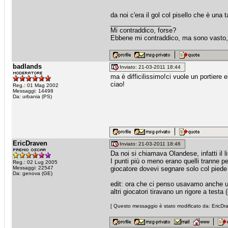
da noi c'era il gol col pisello che è una 
_________________
Mi contraddico, forse?
Ebbene mi contraddico, ma sono vasto, 
badlands
Inviato: 21-03-2011 18:44
ma è difficilissimo!ci vuole un portiere e
ciao!
Reg.: 01 Mag 2002
Messaggi: 14498
Da: urbania (PS)
EricDraven
Inviato: 21-03-2011 18:46
Da noi si chiamava Olandese, infatti il
I punti più o meno erano quelli tranne pe
Reg.: 02 Lug 2005
Messaggi: 22547
giocatore dovevi segnare solo col piede
Da: genova (GE)
edit: ora che ci penso usavamo anche una 
altri giocatori tiravano un rigore a testa
[ Questo messaggio è stato modificato da: EricDra