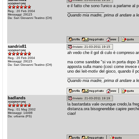
e il fatto che sono l'unico a parlarne al 
_________________
Reg.: 20 Feb 2004
Messaggi: 29115
Quando mia madre, prima di andare a let
Da: San Giovanni Teatino (CH)
sandrix81
Inviato: 21-03-2011 19:15
ah vedo che il gol di culo è compreso an
Reg.: 20 Feb 2004
Messaggi: 29115
ma come sarebbe "si va in porta dopo 3 c
Da: San Giovanni Teatino (CH)
apposta sulla mano (così come invece da 
uno dei leit-motiv del gioco, quando il p
_________________
Quando mia madre, prima di andare a let
badlands
Inviato: 21-03-2011 19:19
la bastardata vale ovunque credo,la freg
distanza.ora bisognerebbe capire perchè
Reg.: 01 Mag 2002
Messaggi: 14498
ciao!
Da: urbania (PS)