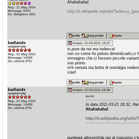
Ahahahaha!
Reg.: 21 Mag 2004
Messaggi: 8354
http://it.wikipedia.org/wiki/Tedesca_(gio
Da: Marigliano (NA)
badlands
Inviato: 21-03-2011 18:37
si,pure da noi era tedesca!
non so come ho potuto dimenticarlo,ci ho
Reg.: 01 Mag 2002
Messaggi: 14498
immagino che ci fossero piccole varianti
Da: urbania (PS)
suo posto.
m'è venuta sta botta di nostalgia veden
ciao!
badlands
Inviato: 21-03-2011 18:38
quote:
Reg.: 01 Mag 2002
In data 2011-03-21 18:32, Ha
Messaggi: 14498
Da: urbania (PS)
Ahahahaha!
http://it.wikipedia.org/wiki
punteggi altissimi!da noi al massimo c'e