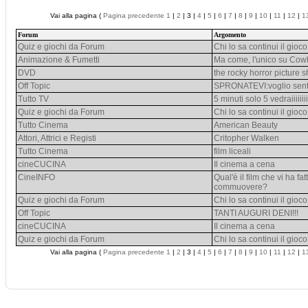
Vai alla pagina (
Pagina precedente
1
|
2
| 3 |
4
|
5
|
6
|
7
|
8
|
9
|
10
|
11
|
12
|
1
Forum
Argomento
Quiz e giochi da Forum
Chi lo sa continui il gioco
Animazione & Fumetti
Ma come, l'unico su Co
DVD
the rocky horror picture 
Off Topic
SPRONATEVI:voglio sentir
Tutto TV
5 minuti solo 5 vedraiiiiiiii
Quiz e giochi da Forum
Chi lo sa continui il gioco
Tutto Cinema
American Beauty
Attori, Attrici e Registi
Critopher Walken
Tutto Cinema
film liceali
cineCUCINA
Il cinema a cena
CineINFO
Qual'è il film che vi ha f
commuovere?
Quiz e giochi da Forum
Chi lo sa continui il gioco
Off Topic
TANTI AUGURI DENI!!!
cineCUCINA
Il cinema a cena
Quiz e giochi da Forum
Chi lo sa continui il gioco
Vai alla pagina (
Pagina precedente
1
|
2
| 3 |
4
|
5
|
6
|
7
|
8
|
9
|
10
|
11
|
12
|
1