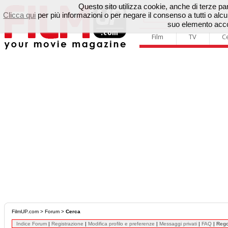
Questo sito utilizza cookie, anche di terze parti
Clicca qui
per più informazioni o per negare il consenso a tutti o a
suo elemento accon
Film
TV
C
FilmUP.com
>
Forum
>
Cerca
Indice Forum
|
Registrazione
|
Modifica profilo e preferenze
|
Messaggi privati
|
FAQ
|
Reg