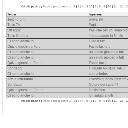
Vai alla pagina (
Pagina precedente
1
|
2
|
3
|
4
|
5
|
6
|
7
|
8
|
9
|
10
|
11
|
12
|
1
Forum
Argomento
Test Forum
prova std
Tutto TV
Papi
Off Topic
frasi che per voi sono mo
Tutto Cinema
il doppiaggio in 8 mile
Ci sono anche io
Ciao a tutti
Quiz e giochi da Forum
Facile facile...
Ci sono anche io
un saluto gioioso a tutti
Ci sono anche io
un saluto gioioso a tutti
Quiz e giochi da Forum
Facile facile...
Sondaggi
CINEMA ARGENTIANO
Ci sono anche io
ciao a todos
Arte e letteratura
Il vostro quadro preferito
Sondaggi
Colore dei capelli?
Quiz e giochi da Forum
facilissima
Ci sono anche io
Un saluto a tutti
Vai alla pagina (
Pagina precedente
1
|
2
|
3
|
4
|
5
|
6
|
7
|
8
|
9
|
10
|
11
|
12
|
1