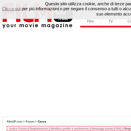
Questo sito utilizza cookie, anche di terze parti
Clicca qui
per più informazioni o per negare il consenso a tutti o a
suo elemento accon
Film
TV
C
FilmUP.com
>
Forum
>
Cerca
Indice Forum
|
Registrazione
|
Modifica profilo e preferenze
|
Messaggi privati
|
FAQ
|
Reg