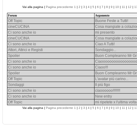
Vai alla pagina (
Pagina precedente
1
|
2
|
3
|
4
|
5
|
6
|
7
|
8
|
9
|
10
|
11
|
12
|
1
Forum
Argomento
Off Topic
Buone Feste a Tutti!
cineCUCINA
Cosa mangiate a colazi
Ci sono anche io
mi presento
cineCUCINA
Cosa mangiate a colazi
Ci sono anche io
Ciao A Tutti!
Attori, Attrici e Registi
Sondaggio...
Spoiler
Buon Compleanno Mr G
Ci sono anche io
Ciaoooooooooooooooo
Ci sono anche io
Ciaoo!!!
Spoiler
Buon Compleanno Mr G
Off Topic
L'avatar più carino...
Sondaggi
Il più figo
Ci sono anche io
ciaoooooo!!!!!!!!
Ci sono anche io
New entry
Off Topic
mi ripetete x l'ultima vol
Vai alla pagina (
Pagina precedente
1
|
2
|
3
|
4
|
5
|
6
|
7
|
8
|
9
|
10
|
11
|
12
|
1