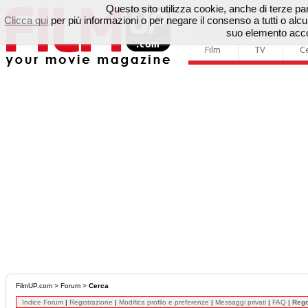
Questo sito utilizza cookie, anche di terze parti
Clicca qui
per più informazioni o per negare il consenso a tutti o a
suo elemento accon
Film
TV
C
FilmUP.com
>
Forum
>
Cerca
Indice Forum
|
Registrazione
|
Modifica profilo e preferenze
|
Messaggi privati
|
FAQ
|
Reg