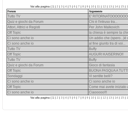
Vai alla pagina ( 1 |
2
|
3
|
4
|
5
|
6
|
7
|
8
|
9
|
10
|
11
|
12
|
13
|
14
|
15
|
Forum
Argomento
Tutto TV
E' RITORNATOOOOOO
Quiz e giochi da Forum
Chi è l'intruso tra...
Attori, Attrici e Registi
Per John Malkovich
Off Topic
la chiesa è sempre la ch
Ci sono anche io
Un addio che (spero...)è 
Ci sono anche io
al fine giunto tra di voi...
Tutto TV
Buffy
Off Topic
AUGURI KAISERINO!!
Tutto TV
Buffy
Quiz e giochi da Forum
Gioco di fantasia
Off Topic
BUONA PASQUA A TUTTIIIIIIII
Sondaggi
Vi sentite belli?
Ci sono anche io
Ci sono anche io
Off Topic
Come mai avete iniziato a
Ci sono anche io
Ciaooooo!!!
Vai alla pagina ( 1 |
2
|
3
|
4
|
5
|
6
|
7
|
8
|
9
|
10
|
11
|
12
|
13
|
14
|
15
|