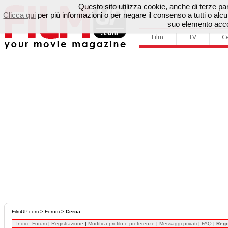
Questo sito utilizza cookie, anche di terze parti
Clicca qui
per più informazioni o per negare il consenso a tutti o a
suo elemento accon
Film
TV
C
FilmUP.com
>
Forum
>
Cerca
Indice Forum
|
Registrazione
|
Modifica profilo e preferenze
|
Messaggi privati
|
FAQ
|
Reg