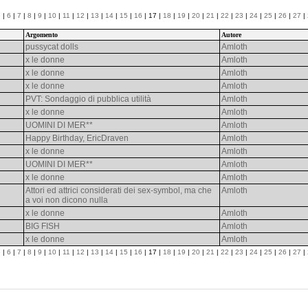
5
|
6
|
7
|
8
|
9
|
10
|
11
|
12
|
13
|
14
|
15
|
16
| 17 |
18
|
19
|
20
|
21
|
22
|
23
|
24
|
25
|
26
|
27
|
Argomento
Autore
pussycat dolls
Amloth
x le donne
Amloth
x le donne
Amloth
x le donne
Amloth
PVT: Sondaggio di pubblica utilità
Amloth
x le donne
Amloth
UOMINI DI MER**
Amloth
Happy Birthday, EricDraven
Amloth
x le donne
Amloth
UOMINI DI MER**
Amloth
x le donne
Amloth
Attori ed attrici considerati dei sex-symbol, ma che
Amloth
a voi non dicono nulla
x le donne
Amloth
BIG FISH
Amloth
x le donne
Amloth
5
|
6
|
7
|
8
|
9
|
10
|
11
|
12
|
13
|
14
|
15
|
16
| 17 |
18
|
19
|
20
|
21
|
22
|
23
|
24
|
25
|
26
|
27
|