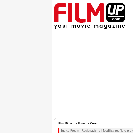
FilmUP.com
>
Forum
>
Cerca
Indice Forum
|
Registrazione
|
Modifica profilo e pre