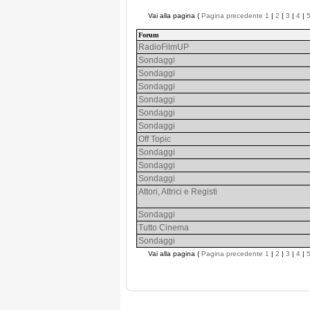
Vai alla pagina (
Pagina precedente
1
|
2
|
3
|
4
|
Forum
RadioFilmUP
Sondaggi
Sondaggi
Sondaggi
Sondaggi
Sondaggi
Sondaggi
Off Topic
Sondaggi
Sondaggi
Sondaggi
Attori, Attrici e Registi
Sondaggi
Tutto Cinema
Sondaggi
Vai alla pagina (
Pagina precedente
1
|
2
|
3
|
4
|