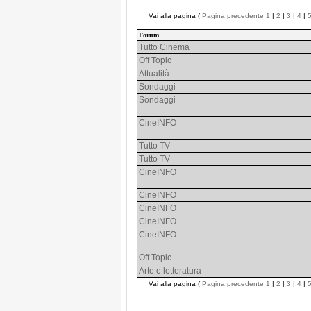
Vai alla pagina (
Pagina precedente
1
|
2
|
3
|
4
|
Forum
Tutto Cinema
Off Topic
Attualità
Sondaggi
Sondaggi
CineINFO
Tutto TV
Tutto TV
CineINFO
CineINFO
CineINFO
CineINFO
CineINFO
Off Topic
Arte e letteratura
Vai alla pagina (
Pagina precedente
1
|
2
|
3
|
4
|