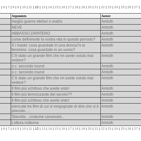
5
|
6
|
7
|
8
|
9
|
10
|
11
| 12 |
13
|
14
|
15
|
16
|
17
|
18
|
19
|
20
|
21
|
22
|
23
|
24
|
25
|
26
|
27
|
Argomento
Autore
meglio guerre stellari o matrix
Amloth
NEVE
Amloth
ABBASSO ZAPATERO
Amloth
come definireste la vostra vita in questo periodo?
Amloth
X i maski: cosa guardate in una donna?x le
Amloth
femmine: cosa guardate in un uomo?
C'è stato un grande film che nn avete voluto mai
Amloth
vedere?
o.c. secondo round
Amloth
o.c. secondo round
Amloth
C'è stato un grande film che nn avete voluto mai
Amloth
vedere?
Il film più schifoso che avete visto!
Amloth
Il film più terrorizzante del secolo??
Amloth
Il film più schifoso che avete visto!
Amloth
elencate tre film di cui vi vergognate di dire che vi è
Amloth
piaciuto......
Stavolta....costume carnevale...
Amloth
Lettura notturna
Amloth
5
|
6
|
7
|
8
|
9
|
10
|
11
| 12 |
13
|
14
|
15
|
16
|
17
|
18
|
19
|
20
|
21
|
22
|
23
|
24
|
25
|
26
|
27
|