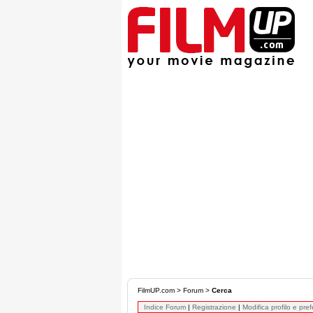
FilmUP.com
>
Forum
>
Cerca
Indice Forum
|
Registrazione
|
Modifica profilo e pre