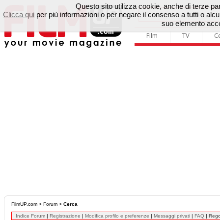
Questo sito utilizza cookie, anche di terze parti
Clicca qui
per più informazioni o per negare il consenso a tutti o a
suo elemento accon
Film
TV
C
FilmUP.com
>
Forum
>
Cerca
Indice Forum
|
Registrazione
|
Modifica profilo e preferenze
|
Messaggi privati
|
FAQ
|
Reg