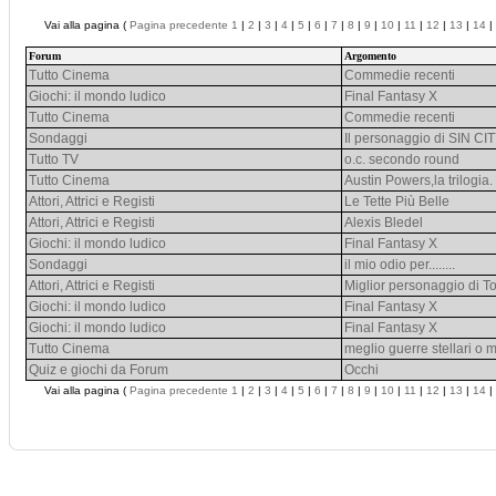
Vai alla pagina (
Pagina precedente
1
|
2
|
3
|
4
|
5
|
6
|
7
|
8
|
9
|
10
|
11
|
12
|
13
|
14
|
Forum
Argomento
Tutto Cinema
Commedie recenti
Giochi: il mondo ludico
Final Fantasy X
Tutto Cinema
Commedie recenti
Sondaggi
Il personaggio di SIN CI
Tutto TV
o.c. secondo round
Tutto Cinema
Austin Powers,la trilogia.
Attori, Attrici e Registi
Le Tette Più Belle
Attori, Attrici e Registi
Alexis Bledel
Giochi: il mondo ludico
Final Fantasy X
Sondaggi
il mio odio per........
Attori, Attrici e Registi
Miglior personaggio di 
Giochi: il mondo ludico
Final Fantasy X
Giochi: il mondo ludico
Final Fantasy X
Tutto Cinema
meglio guerre stellari o m
Quiz e giochi da Forum
Occhi
Vai alla pagina (
Pagina precedente
1
|
2
|
3
|
4
|
5
|
6
|
7
|
8
|
9
|
10
|
11
|
12
|
13
|
14
|