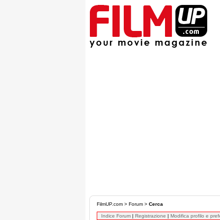
FilmUP.com
>
Forum
>
Cerca
Indice Forum
|
Registrazione
|
Modifica profilo e pre