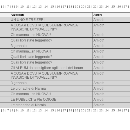
5
|
6
|
7
|
8
|
9
|
10
|
11
|
12
|
13
|
14
|
15
|
16
|
17
|
18
|
19
|
20
|
21
|
22
|
23
|
24
|
25
|
26
|
27
|
Argomento
Autore
UN UNO E TRE ZERI!
Amloth
A COSA è DOVUTA QUESTA IMPROVVISA
Amloth
INVASIONE DI "NOVELLINI"?
Oh mamma...sn NUOVA!!!
Amloth
Quali libri state leggendo?
Amloth
3 gennaio
Amloth
Oh mamma...sn NUOVA!!!
Amloth
Quali libri state leggendo?
Amloth
Quali libri state leggendo?
Amloth
Gli ALBUM da consigliare agli utenti del forum
Amloth
A COSA è DOVUTA QUESTA IMPROVVISA
Amloth
INVASIONE DI "NOVELLINI"?
3 gennaio
Amloth
Le cronache di Narnia
Amloth
Oh mamma...sn NUOVA!!!
Amloth
LE PUBBLICITà PIù ODIOSE
Amloth
Le cronache di Narnia
Amloth
5
|
6
|
7
|
8
|
9
|
10
|
11
|
12
|
13
|
14
|
15
|
16
|
17
|
18
|
19
|
20
|
21
|
22
|
23
|
24
|
25
|
26
|
27
|