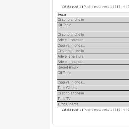
Vai alla pagina (
Pagina precedente
1
|
2
|
3
|
4
|
Forum
Ci sono anche io
Off Topic
Ci sono anche io
Arte e letteratura
Oggi va in onda...
Ci sono anche io
Arte e letteratura
Arte e letteratura
RadioFilmUP
Off Topic
Oggi va in onda...
Tutto Cinema
Ci sono anche io
Tutto TV
Tutto Cinema
Vai alla pagina (
Pagina precedente
1
|
2
|
3
|
4
|