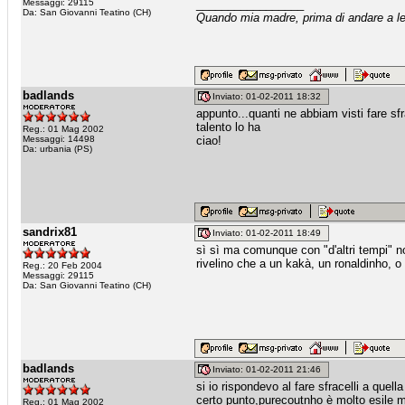
Messaggi: 29115
_________________
Da: San Giovanni Teatino (CH)
Quando mia madre, prima di andare a let
badlands
Inviato: 01-02-2011 18:32
appunto...quanti ne abbiam visti fare sfra
talento lo ha
Reg.: 01 Mag 2002
Messaggi: 14498
ciao!
Da: urbania (PS)
sandrix81
Inviato: 01-02-2011 18:49
sì sì ma comunque con "d'altri tempi" n
rivelino che a un kakà, un ronaldinho, o
Reg.: 20 Feb 2004
Messaggi: 29115
Da: San Giovanni Teatino (CH)
badlands
Inviato: 01-02-2011 21:46
si io rispondevo al fare sfracelli a quel
certo punto,purecoutnho è molto esile 
Reg.: 01 Mag 2002