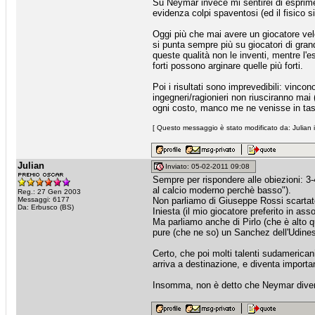
Su Neymar invece mi sentirei di esprime
evidenza colpi spaventosi (ed il fisico si
Oggi più che mai avere un giocatore velo
si punta sempre più su giocatori di gran
queste qualità non le inventi, mentre l'
forti possono arginare quelle più forti.
Poi i risultati sono imprevedibili: vincon
ingegneri/ragionieri non riusciranno mai
ogni costo, manco me ne venisse in tasc
[ Questo messaggio è stato modificato da: Julian i
Julian
Inviato: 05-02-2011 09:08
Sempre per rispondere alle obiezioni: 3-4
al calcio moderno perchè basso").
Reg.: 27 Gen 2003
Messaggi: 6177
Non parliamo di Giuseppe Rossi scartato 
Da: Erbusco (BS)
Iniesta (il mio giocatore preferito in asso
Ma parliamo anche di Pirlo (che è alto q
pure (che ne so) un Sanchez dell'Udines
Certo, che poi molti talenti sudamerican
arriva a destinazione, e diventa import
Insomma, non è detto che Neymar divent