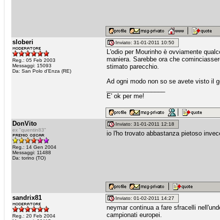
sloberi
Inviato: 31-01-2011 10:50
L'odio per Mourinho è ovviamente qualco
maniera. Sarebbe ora che cominciassero a
Reg.: 05 Feb 2003
Messaggi: 15093
stimato parecchio.
Da: San Polo d'Enza (RE)
Ad ogni modo non so se avete visto il g
_________________
E' ok per me!
DonVito
Inviato: 31-01-2011 12:18
ex "quentin83"
io l'ho trovato abbastanza pietoso invec
Reg.: 14 Gen 2004
Messaggi: 11488
Da: torino (TO)
sandrix81
Inviato: 01-02-2011 14:27
neymar continua a fare sfracelli nell'und
campionati europei.
Reg.: 20 Feb 2004