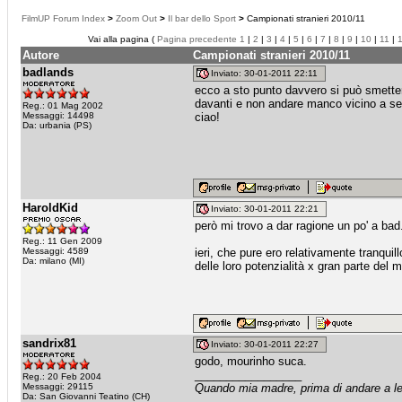
FilmUP Forum Index
>
Zoom Out
>
Il bar dello Sport
>
Campionati stranieri 2010/11
Vai alla pagina (
Pagina precedente
1
|
2
|
3
|
4
|
5
|
6
|
7
|
8
|
9
|
10
|
11
|
Autore
Campionati stranieri 2010/11
badlands
Inviato: 30-01-2011 22:11
ecco a sto punto davvero si può smetter
davanti e non andare manco vicino a seg
Reg.: 01 Mag 2002
Messaggi: 14498
ciao!
Da: urbania (PS)
HaroldKid
Inviato: 30-01-2011 22:21
però mi trovo a dar ragione un po' a bad
Reg.: 11 Gen 2009
Messaggi: 4589
ieri, che pure ero relativamente tranquil
Da: milano (MI)
delle loro potenzialità x gran parte del m
sandrix81
Inviato: 30-01-2011 22:27
godo, mourinho suca.
_________________
Reg.: 20 Feb 2004
Messaggi: 29115
Quando mia madre, prima di andare a let
Da: San Giovanni Teatino (CH)