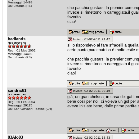
Messaggi: 14498
Da: urbania (PS)
che pacchia gustarsi la premier comunque
invece si rimettono in carreggiata.il gua
favorito
ciao!
badlands
Inviato: 01-02-2011 21:47
si io rispondevo al fare sfracelli a quel
certo punto,purecoutnho è molto esile 
Reg.: 01 Mag 2002
Messaggi: 14498
Da: urbania (PS)
che pacchia gustarsi la premier comunque
invece si rimettono in carreggiata.il gua
favorito
ciao!
sandrix81
Inviato: 02-02-2011 02:46
già, un gran chelsea, in casa dei gatti n
bene così per noi, ci voleva un gol per 
Reg.: 20 Feb 2004
Messaggi: 29115
aveva iniziato bene, dalle prime partite
Da: San Giovanni Teatino (CH)
83Alo83
Inviato: 02-02-2011 18:43