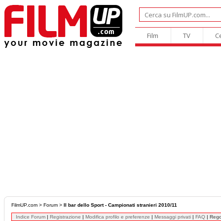
Film
TV
C
FilmUP.com
>
Forum
>
Il bar dello Sport - Campionati stranieri 2010/11
Indice Forum
|
Registrazione
|
Modifica profilo e preferenze
|
Messaggi privati
|
FAQ
|
Reg