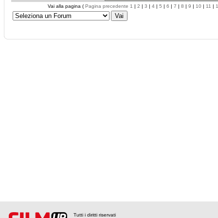
Vai alla pagina (
Pagina precedente
1
|
2
|
3
|
4
|
5
|
6
|
7
|
8
|
9
|
10
|
11
|
Tutti i diritti riservati