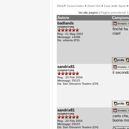
FilmUP Forum Index
>
Zoom Out
>
Il bar dello Sport
>
Vai alla pagina (
Pagina precedente
1
Autore
Campionat
badlands
Inviato
finchè ha
ciao!
Reg.: 01 Mag 2002
Messaggi: 14498
Da: urbania (PS)
sandrix81
Inviato
il secondo
Reg.: 20 Feb 2004
Messaggi: 29115
Da: San Giovanni Teatino (CH)
sandrix81
Inviato
certo che
buona mo
Reg.: 20 Feb 2004
Messaggi: 29115
________
Da: San Giovanni Teatino (CH)
Quando mi