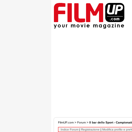
FilmUP.com
>
Forum
>
Il bar dello Sport - Campionat
Indice Forum
|
Registrazione
|
Modifica profilo e pre