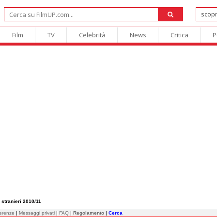
Film
TV
Celebrità
News
Critica
P
i stranieri 2010/11
ferenze
|
Messaggi privati
|
FAQ
|
Regolamento
|
Cerca