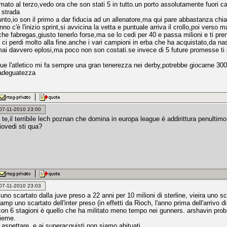
mato al terzo,vedo ora che son stati 5 in tutto.un porto assolutamente fuori ca
 strada
nto,io son il primo a dar fiducia ad un allenatore,ma qui pare abbastanza ch
no c'è l'inizio sprint,si avvicina la vetta e puntuale arriva il crollo,poi verso ma
he fabregas,giusto tenerlo forse,ma se lo cedi per 40 e passa milioni e ti pre
ci perdi molto alla fine.anche i vari campioni in erba che ha acquistato,da nasr
ai davvero eplosi,ma poco non son costati.se invece di 5 future promesse ti 
e l'atletico mi fa sempre una gran tenerezza nei derby,potrebbe giocarne 300 d
nadeguatezza
: 07-11-2010 23:00
e,il terribile lech poznan che domina in europa league è addirittura penultimo
iovedi sti qua?
: 07-11-2010 23:03
uno scartato dalla juve preso a 22 anni per 10 milioni di sterline, vieira uno s
kamp uno scartato dell'inter preso (in effetti da Rioch, l'anno prima dell'arrivo d
 con 6 stagioni è quello che ha militato meno tempo nei gunners. arshavin proba
ieme.
aspettare, e ai superacquisti non siamo abituati.