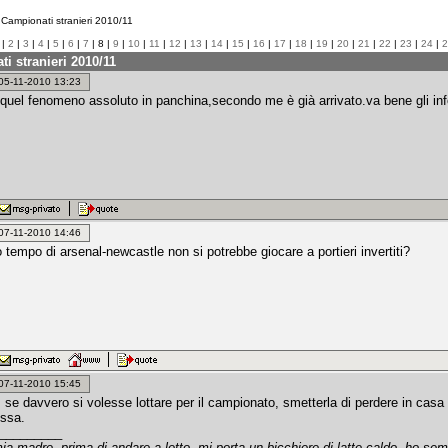
Campionati stranieri 2010/11
|
2
|
3
|
4
|
5
|
6
|
7
| 8 |
9
|
10
|
11
|
12
|
13
|
14
|
15
|
16
|
17
|
18
|
19
|
20
|
21
|
22
|
23
|
24
|
2
i stranieri 2010/11
: 05-11-2010 13:23
 quel fenomeno assoluto in panchina,secondo me è già arrivato.va bene gli i
: 07-11-2010 14:46
 tempo di arsenal-newcastle non si potrebbe giocare a portieri invertiti?
: 07-11-2010 15:45
, se davvero si volesse lottare per il campionato, smetterla di perdere in ca
ssa.
_________
a madre, prima di andare a letto, mi porta un bicchiere di latte caldo, ho se