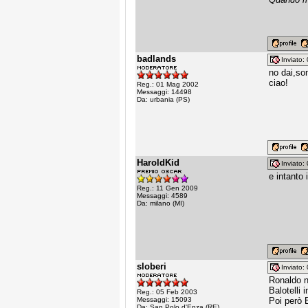
badlands
Inviato
no dai,so
ciao!
Reg.: 01 Mag 2002
Messaggi: 14498
Da: urbania (PS)
HaroldKid
Inviato
e intanto 
Reg.: 11 Gen 2009
Messaggi: 4589
Da: milano (MI)
sloberi
Inviato
Ronaldo no
Balotelli 
Reg.: 05 Feb 2003
Messaggi: 15093
Poi però B
Da: San Polo d'Enza (RE)