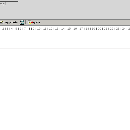
 me!
|
2
|
3
|
4
|
5
|
6
|
7
| 8 |
9
|
10
|
11
|
12
|
13
|
14
|
15
|
16
|
17
|
18
|
19
|
20
|
21
|
22
|
23
|
24
|
2