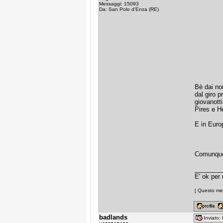
Messaggi: 15093
Da: San Polo d'Enza (RE)
Bè dai non
dal giro p
giovanotti
Pires e H
E in Euro
Comunque 
________
E' ok per
[ Questo mes
badlands
Inviato