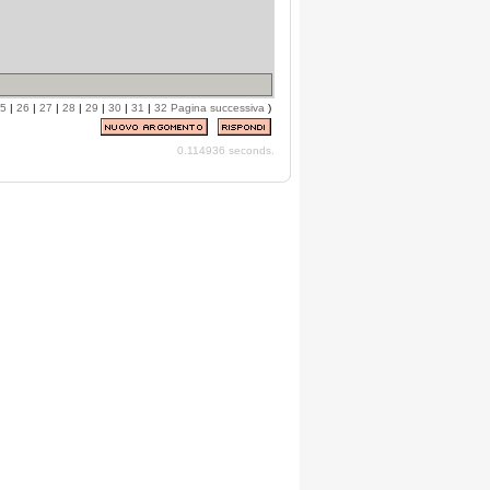
5
|
26
|
27
|
28
|
29
|
30
|
31
|
32
Pagina successiva
)
0.114936 seconds.