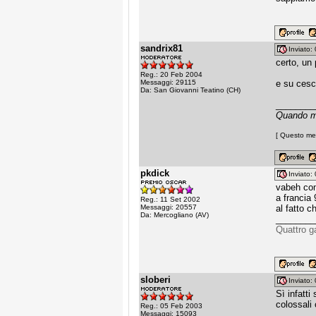
sandrix81
Inviato
certo, un
Reg.: 20 Feb 2004
Messaggi: 29115
e su cesc
Da: San Giovanni Teatino (CH)
________
Quando mi
[ Questo mes
pkdick
Inviato
vabeh com
a francia
Reg.: 11 Set 2002
Messaggi: 20557
al fatto c
Da: Mercogliano (AV)
________
Quattro g
sloberi
Inviato
Sì infatt
colossali 
Reg.: 05 Feb 2003
Messaggi: 15093
________