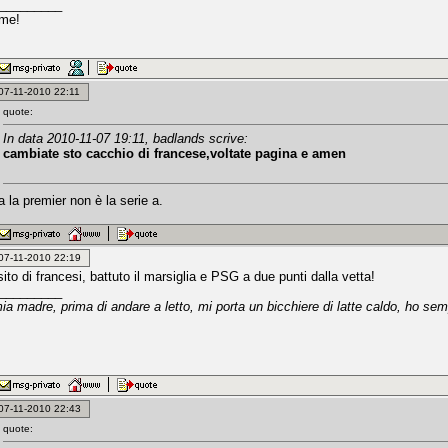
_________
 me!
: 07-11-2010 22:11
quote:
In data 2010-11-07 19:11, badlands scrive:
cambiate sto cacchio di francese,voltate pagina e amen
a la premier non è la serie a.
: 07-11-2010 22:19
ito di francesi, battuto il marsiglia e PSG a due punti dalla vetta!
_________
a madre, prima di andare a letto, mi porta un bicchiere di latte caldo, ho se
: 07-11-2010 22:43
quote: