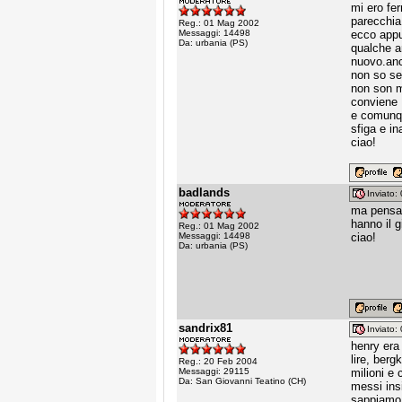
mi ero fer
parecchia
Reg.: 01 Mag 2002
Messaggi: 14498
ecco appu
Da: urbania (PS)
qualche an
nuovo.anc
non so se 
non son m
conviene
e comunqu
sfiga e i
ciao!
badlands
Inviato
ma pensa t
hanno il g
Reg.: 01 Mag 2002
Messaggi: 14498
ciao!
Da: urbania (PS)
sandrix81
Inviato
henry era 
lire, berg
Reg.: 20 Feb 2004
Messaggi: 29115
milioni e
Da: San Giovanni Teatino (CH)
messi ins
sappiamo 