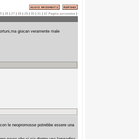
5
|
26
|
27
|
28
|
29
|
30
|
31
|
32
Pagina successiva
)
nfortuni,ma giocan veramente male
sa con le neopromosse potrebbe essere una
mpre paura che ci sia dentro una lampadina
.