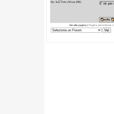
Da: San Polo d'Enza (RE)
E' ok per
Vai alla pagina (
Pagina precedente
1