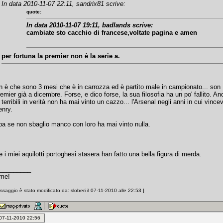
In data 2010-11-07 22:11, sandrix81 scrive:
quote:
In data 2010-11-07 19:11, badlands scrive:
cambiate sto cacchio di francese,voltate pagina e amen
per fortuna la premier non è la serie a.
 è che sono 3 mesi che è in carrozza ed è partito male in campionato... son 15
remier già a dicembre. Forse, e dico forse, la sua filosofia ha un po' fallito. A
 terribili in verità non ha mai vinto un cazzo... l'Arsenal negli anni in cui vin
enry.
pa se non sbaglio manco con loro ha mai vinto nulla.
i miei aquilotti portoghesi stasera han fatto una bella figura di merda.
_________
 me!
saggio è stato modificato da: sloberi il 07-11-2010 alle 22:53 ]
: 07-11-2010 22:56