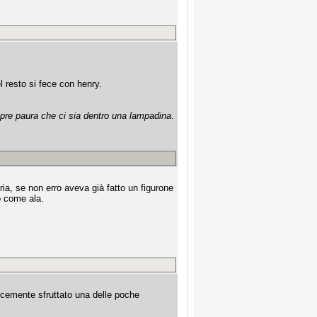
 resto si fece con henry.
mpre paura che ci sia dentro una lampadina
.
ia, se non erro aveva già fatto un figurone
o come ala.
licemente sfruttato una delle poche