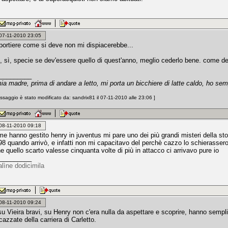
: 07-11-2010 23:05
 portiere come si deve non mi dispiacerebbe...
, sì, specie se dev'essere quello di quest'anno, meglio cederlo bene. come del
_________
a madre, prima di andare a letto, mi porta un bicchiere di latte caldo, ho se
saggio è stato modificato da: sandrix81 il 07-11-2010 alle 23:06 ]
: 08-11-2010 09:18
e hanno gestito henry in juventus mi pare uno dei più grandi misteri della stor
 98 quando arrivò, e infatti non mi capacitavo del perchè cazzo lo schierasser
he quello scarto valesse cinquanta volte di più in attacco ci arrivavo pure io
_________
alìne dodicimila
: 08-11-2010 09:24
i su Vieira bravi, su Henry non c'era nulla da aspettare e scoprire, hanno semp
cazzate della carriera di Carletto.
_________