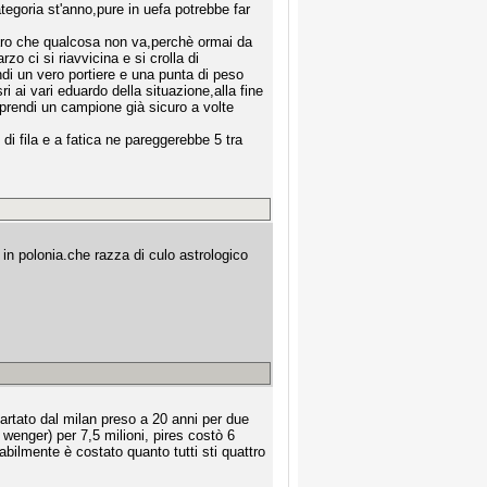
tegoria st'anno,pure in uefa potrebbe far
iaro che qualcosa non va,perchè ormai da
rzo ci si riavvicina e si crolla di
ndi un vero portiere e una punta di peso
i ai vari eduardo della situazione,alla fine
prendi un campione già sicuro a volte
i fila e a fatica ne pareggerebbe 5 tra
 in polonia.che razza di culo astrologico
cartato dal milan preso a 20 anni per due
i wenger) per 7,5 milioni, pires costò 6
bilmente è costato quanto tutti sti quattro