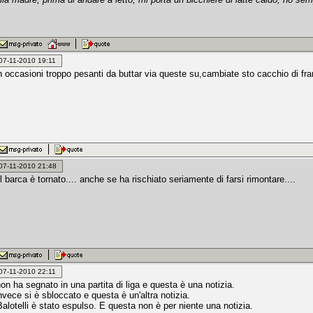
: 07-11-2010 19:11
n occasioni troppo pesanti da buttar via queste su,cambiate sto cacchio di f
: 07-11-2010 21:48
il barca è tornato.... anche se ha rischiato seriamente di farsi rimontare....
: 07-11-2010 22:11
n ha segnato in una partita di liga e questa è una notizia.
invece si è sbloccato e questa è un'altra notizia.
alotelli è stato espulso. E questa non è per niente una notizia.