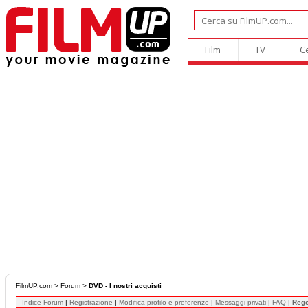
Film
TV
C
FilmUP.com
>
Forum
>
DVD - I nostri acquisti
Indice Forum
|
Registrazione
|
Modifica profilo e preferenze
|
Messaggi privati
|
FAQ
|
Reg