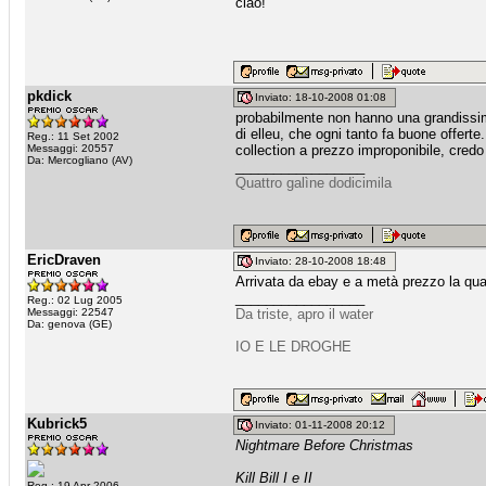
ciao!
pkdick
Inviato: 18-10-2008 01:08
probabilmente non hanno una grandissima 
di elleu, che ogni tanto fa buone offer
Reg.: 11 Set 2002
Messaggi: 20557
collection a prezzo improponibile, cred
Da: Mercogliano (AV)
_________________
Quattro galìne dodicimila
EricDraven
Inviato: 28-10-2008 18:48
Arrivata da ebay e a metà prezzo la qua
_________________
Reg.: 02 Lug 2005
Messaggi: 22547
Da triste, apro il water
Da: genova (GE)
IO E LE DROGHE
Kubrick5
Inviato: 01-11-2008 20:12
Nightmare Before Christmas
Kill Bill I e II
Reg.: 19 Apr 2006