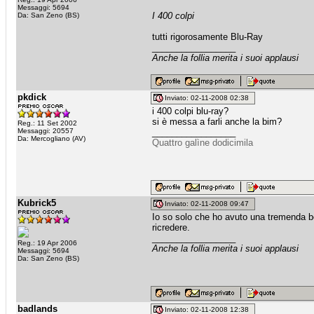
Messaggi: 5694
I 400 colpi
Da: San Zeno (BS)
tutti rigorosamente Blu-Ray
_________________
Anche la follia merita i suoi applausi
pkdick
Inviato: 02-11-2008 02:38
i 400 colpi blu-ray?
si è messa a farli anche la bim?
Reg.: 11 Set 2002
Messaggi: 20557
_________________
Da: Mercogliano (AV)
Quattro galìne dodicimila
Kubrick5
Inviato: 02-11-2008 09:47
Io so solo che ho avuto una tremenda bo
ricredere.
_________________
Reg.: 19 Apr 2006
Anche la follia merita i suoi applausi
Messaggi: 5694
Da: San Zeno (BS)
badlands
Inviato: 02-11-2008 12:38