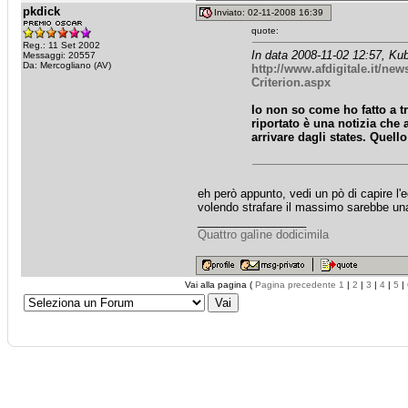
pkdick
Inviato: 02-11-2008 16:39
quote:
Reg.: 11 Set 2002
In data 2008-11-02 12:57, Kub
Messaggi: 20557
Da: Mercogliano (AV)
http://www.afdigitale.it/ne
Criterion.aspx
Io non so come ho fatto a tro
riportato è una notizia che
arrivare dagli states. Quello
eh però appunto, vedi un pò di capire l'
volendo strafare il massimo sarebbe un
_________________
Quattro galìne dodicimila
Vai alla pagina (
Pagina precedente
1
|
2
|
3
|
4
|
5
|