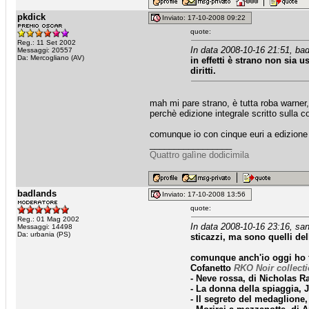
pkdick
Inviato: 17-10-2008 09:22
quote:
Reg.: 11 Set 2002
In data 2008-10-16 21:51, bad
Messaggi: 20557
Da: Mercogliano (AV)
in effetti è strano non sia 
diritti.
mah mi pare strano, è tutta roba warner,
perchè edizione integrale scritto sulla co
comunque io con cinque euri a edizione 
_________________
Quattro galìne dodicimila
badlands
Inviato: 17-10-2008 13:56
quote:
Reg.: 01 Mag 2002
In data 2008-10-16 23:16, san
Messaggi: 14498
Da: urbania (PS)
sticazzi, ma sono quelli dell
comunque anch'io oggi ho f
Cofanetto
RKO Noir collect
- Neve rossa, di Nicholas R
- La donna della spiaggia, 
- Il segreto del medaglione