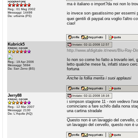
ma è italiano o import?da noi non lo tro
Reg.: 01 Mag 2002
Messaggi: 14498
io invece son gasatissimo per essermi pr
Da: urbania (PS)
quei gentili di paypal.ora voglio l'altro c
ciao!
Kubrick5
Inviato: 02-11-2008 12:57
http://www.afdigitale.it/news/Blu-Ray-D
Io non so come ho fatto a trovarlo ieri, g
Reg.: 19 Apr 2006
letto qualche mese fa, infatti stavo cerc
Messaggi: 5694
fortuna
Da: San Zeno (BS)
_________________
Anche la follia merita i suoi applausi
Jerry88
Inviato: 02-11-2008 16:16
i simpson stagione 11 - non vedevo l'ora 
cominciano a fare schifo dalla nona stagio
Reg.: 12 Mar 2007
Messaggi: 2130
una cartina stradale
Da: L'Aquila (AQ)
_________________
Questo non è un lavaggio del cervello, 
un lavaggio del cervello, questo non è u