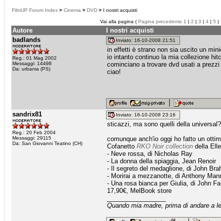
FilmUP Forum Index
>
Cinema
>
DVD
>
I nostri acquisti
Vai alla pagina (
Pagina precedente
1
|
2
|
3
|
4
|
5
|
Autore
I nostri acquisti
badlands
Inviato: 16-10-2008 21:51
in effetti è strano non sia uscito un min
io intanto continuo la mia collezione hi
Reg.: 01 Mag 2002
Messaggi: 14498
cominciano a trovare dvd usati a prezzi a
Da: urbania (PS)
ciao!
sandrix81
Inviato: 16-10-2008 23:16
sticazzi, ma sono quelli della universal? i
Reg.: 20 Feb 2004
Messaggi: 29115
comunque anch'io oggi ho fatto un ottim
Da: San Giovanni Teatino (CH)
Cofanetto
RKO Noir collection
della Ell
- Neve rossa, di Nicholas Ray
- La donna della spiaggia, Jean Renoir
- Il segreto del medaglione, di John Br
- Morirai a mezzanotte, di Anthony Man
- Una rosa bianca per Giulia, di John Fa
17,90€, MelBook store
_________________
Quando mia madre, prima di andare a let