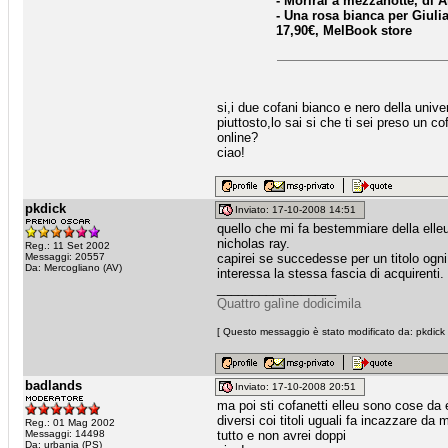
- Morirai a mezzanotte, di
- Una rosa bianca per Giuli
17,90€, MelBook store
si,i due cofani bianco e nero della univ
piuttosto,lo sai si che ti sei preso un 
online?
ciao!
pkdick
Inviato: 17-10-2008 14:51
quello che mi fa bestemmiare della elleu è
nicholas ray.
Reg.: 11 Set 2002
Messaggi: 20557
capirei se succedesse per un titolo ogn
Da: Mercogliano (AV)
interessa la stessa fascia di acquirenti.
_________________
Quattro galìne dodicimila
[ Questo messaggio è stato modificato da: pkdick 
badlands
Inviato: 17-10-2008 20:51
ma poi sti cofanetti elleu sono cose da
diversi coi titoli uguali fa incazzare da
Reg.: 01 Mag 2002
Messaggi: 14498
tutto e non avrei doppi
Da: urbania (PS)