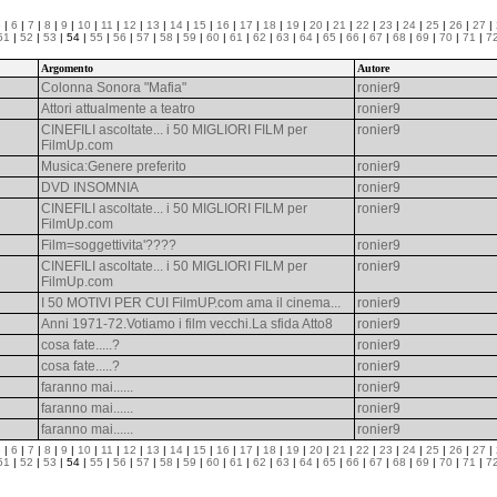
5
|
6
|
7
|
8
|
9
|
10
|
11
|
12
|
13
|
14
|
15
|
16
|
17
|
18
|
19
|
20
|
21
|
22
|
23
|
24
|
25
|
26
|
27
|
51
|
52
|
53
| 54 |
55
|
56
|
57
|
58
|
59
|
60
|
61
|
62
|
63
|
64
|
65
|
66
|
67
|
68
|
69
|
70
|
71
|
7
Argomento
Autore
Colonna Sonora "Mafia"
ronier9
Attori attualmente a teatro
ronier9
CINEFILI ascoltate... i 50 MIGLIORI FILM per
ronier9
FilmUp.com
Musica:Genere preferito
ronier9
DVD INSOMNIA
ronier9
CINEFILI ascoltate... i 50 MIGLIORI FILM per
ronier9
FilmUp.com
Film=soggettivita'????
ronier9
CINEFILI ascoltate... i 50 MIGLIORI FILM per
ronier9
FilmUp.com
I 50 MOTIVI PER CUI FilmUP.com ama il cinema...
ronier9
Anni 1971-72.Votiamo i film vecchi.La sfida Atto8
ronier9
cosa fate.....?
ronier9
cosa fate.....?
ronier9
faranno mai......
ronier9
faranno mai......
ronier9
faranno mai......
ronier9
5
|
6
|
7
|
8
|
9
|
10
|
11
|
12
|
13
|
14
|
15
|
16
|
17
|
18
|
19
|
20
|
21
|
22
|
23
|
24
|
25
|
26
|
27
|
51
|
52
|
53
| 54 |
55
|
56
|
57
|
58
|
59
|
60
|
61
|
62
|
63
|
64
|
65
|
66
|
67
|
68
|
69
|
70
|
71
|
7