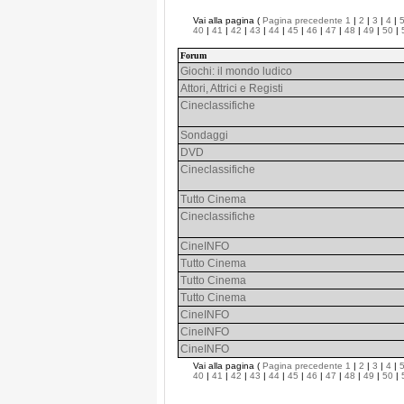
Vai alla pagina (
Pagina precedente
1
|
2
|
3
|
4
|
40
|
41
|
42
|
43
|
44
|
45
|
46
|
47
|
48
|
49
|
50
|
Forum
Giochi: il mondo ludico
Attori, Attrici e Registi
Cineclassifiche
Sondaggi
DVD
Cineclassifiche
Tutto Cinema
Cineclassifiche
CineINFO
Tutto Cinema
Tutto Cinema
Tutto Cinema
CineINFO
CineINFO
CineINFO
Vai alla pagina (
Pagina precedente
1
|
2
|
3
|
4
|
40
|
41
|
42
|
43
|
44
|
45
|
46
|
47
|
48
|
49
|
50
|