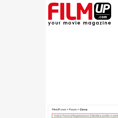
FilmUP.com
>
Forum
>
Cerca
Indice Forum
|
Registrazione
|
Modifica profilo e pre