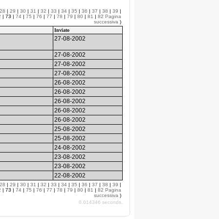
28
|
29
|
30
|
31
|
32
|
33
|
34
|
35
|
36
|
37
|
38
|
39
|
2
| 73 |
74
|
75
|
76
|
77
|
78
|
79
|
80
|
81
|
82
Pagina
successiva
)
Inviato
27-08-2002
27-08-2002
27-08-2002
27-08-2002
26-08-2002
26-08-2002
26-08-2002
26-08-2002
26-08-2002
25-08-2002
25-08-2002
24-08-2002
23-08-2002
23-08-2002
22-08-2002
28
|
29
|
30
|
31
|
32
|
33
|
34
|
35
|
36
|
37
|
38
|
39
|
2
| 73 |
74
|
75
|
76
|
77
|
78
|
79
|
80
|
81
|
82
Pagina
successiva
)
0.014346 seconds.