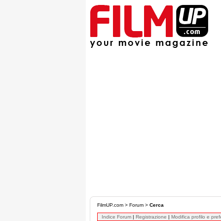
FilmUP.com
>
Forum
>
Cerca
Indice Forum
|
Registrazione
|
Modifica profilo e pre