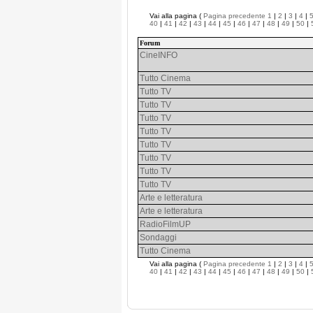
Vai alla pagina (
Pagina precedente
1
|
2
|
3
|
4
|
40
|
41
|
42
|
43
|
44
|
45
|
46
|
47
|
48
|
49
|
50
|
Forum
CineINFO
Tutto Cinema
Tutto TV
Tutto TV
Tutto TV
Tutto TV
Tutto TV
Tutto TV
Tutto TV
Tutto TV
Arte e letteratura
Arte e letteratura
RadioFilmUP
Sondaggi
Tutto Cinema
Vai alla pagina (
Pagina precedente
1
|
2
|
3
|
4
|
40
|
41
|
42
|
43
|
44
|
45
|
46
|
47
|
48
|
49
|
50
|