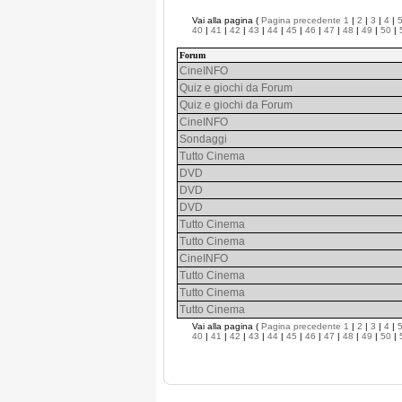
Vai alla pagina (
Pagina precedente
1
|
2
|
3
|
4
|
40
|
41
|
42
|
43
|
44
|
45
|
46
|
47
|
48
|
49
|
50
|
Forum
CineINFO
Quiz e giochi da Forum
Quiz e giochi da Forum
CineINFO
Sondaggi
Tutto Cinema
DVD
DVD
DVD
Tutto Cinema
Tutto Cinema
CineINFO
Tutto Cinema
Tutto Cinema
Tutto Cinema
Vai alla pagina (
Pagina precedente
1
|
2
|
3
|
4
|
40
|
41
|
42
|
43
|
44
|
45
|
46
|
47
|
48
|
49
|
50
|