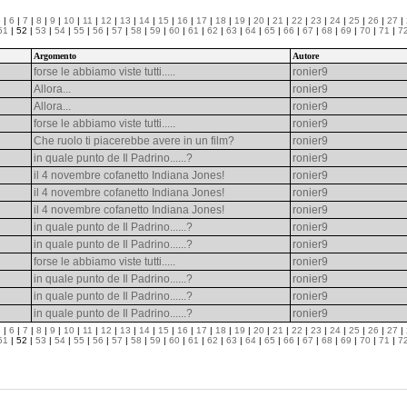
5
|
6
|
7
|
8
|
9
|
10
|
11
|
12
|
13
|
14
|
15
|
16
|
17
|
18
|
19
|
20
|
21
|
22
|
23
|
24
|
25
|
26
|
27
|
51
| 52 |
53
|
54
|
55
|
56
|
57
|
58
|
59
|
60
|
61
|
62
|
63
|
64
|
65
|
66
|
67
|
68
|
69
|
70
|
71
|
7
Argomento
Autore
forse le abbiamo viste tutti.....
ronier9
Allora...
ronier9
Allora...
ronier9
forse le abbiamo viste tutti.....
ronier9
Che ruolo ti piacerebbe avere in un film?
ronier9
in quale punto de Il Padrino......?
ronier9
il 4 novembre cofanetto Indiana Jones!
ronier9
il 4 novembre cofanetto Indiana Jones!
ronier9
il 4 novembre cofanetto Indiana Jones!
ronier9
in quale punto de Il Padrino......?
ronier9
in quale punto de Il Padrino......?
ronier9
forse le abbiamo viste tutti.....
ronier9
in quale punto de Il Padrino......?
ronier9
in quale punto de Il Padrino......?
ronier9
in quale punto de Il Padrino......?
ronier9
5
|
6
|
7
|
8
|
9
|
10
|
11
|
12
|
13
|
14
|
15
|
16
|
17
|
18
|
19
|
20
|
21
|
22
|
23
|
24
|
25
|
26
|
27
|
51
| 52 |
53
|
54
|
55
|
56
|
57
|
58
|
59
|
60
|
61
|
62
|
63
|
64
|
65
|
66
|
67
|
68
|
69
|
70
|
71
|
7