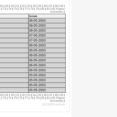
28
|
29
|
30
|
31
|
32
|
33
|
34
|
35
|
36
|
37
|
38
|
39
|
2
|
73
|
74
|
75
|
76
|
77
|
78
|
79
|
80
|
81
|
82
Pagina
successiva
)
Inviato
08-05-2003
08-05-2003
08-05-2003
07-05-2003
07-05-2003
06-05-2003
06-05-2003
06-05-2003
06-05-2003
06-05-2003
06-05-2003
05-05-2003
05-05-2003
05-05-2003
05-05-2003
28
|
29
|
30
|
31
|
32
|
33
|
34
|
35
|
36
|
37
|
38
|
39
|
2
|
73
|
74
|
75
|
76
|
77
|
78
|
79
|
80
|
81
|
82
Pagina
successiva
)
0.013635 seconds.