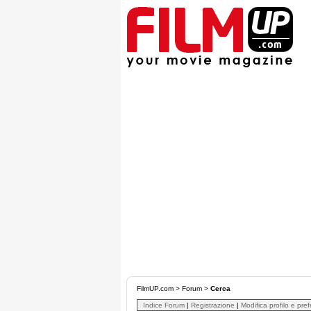
FilmUP.com
>
Forum
>
Cerca
Indice Forum
|
Registrazione
|
Modifica profilo e pre