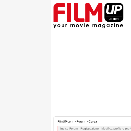
FilmUP.com
>
Forum
>
Cerca
Indice Forum
|
Registrazione
|
Modifica profilo e pre