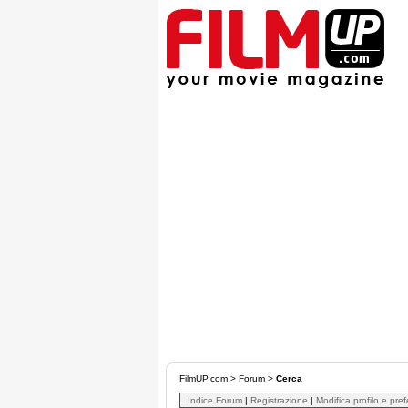
FilmUP.com
>
Forum
>
Cerca
Indice Forum
|
Registrazione
|
Modifica profilo e pre