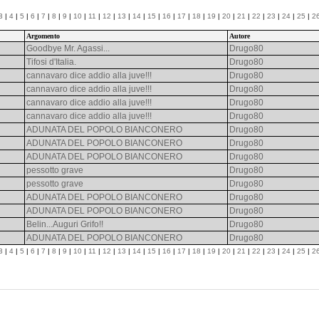
3
|
4
|
5
|
6
|
7
|
8
|
9
|
10
|
11
|
12
|
13
|
14
|
15
|
16
|
17
|
18
|
19
|
20
|
21
|
22
|
23
|
24
|
25
|
2
Argomento
Autore
Goodbye Mr. Agassi...
Drugo80
Tifosi d'Italia.
Drugo80
cannavaro dice addio alla juve!!!
Drugo80
cannavaro dice addio alla juve!!!
Drugo80
cannavaro dice addio alla juve!!!
Drugo80
cannavaro dice addio alla juve!!!
Drugo80
ADUNATA DEL POPOLO BIANCONERO
Drugo80
ADUNATA DEL POPOLO BIANCONERO
Drugo80
ADUNATA DEL POPOLO BIANCONERO
Drugo80
pessotto grave
Drugo80
pessotto grave
Drugo80
ADUNATA DEL POPOLO BIANCONERO
Drugo80
ADUNATA DEL POPOLO BIANCONERO
Drugo80
Belin...Auguri Grifo!!
Drugo80
ADUNATA DEL POPOLO BIANCONERO
Drugo80
3
|
4
|
5
|
6
|
7
|
8
|
9
|
10
|
11
|
12
|
13
|
14
|
15
|
16
|
17
|
18
|
19
|
20
|
21
|
22
|
23
|
24
|
25
|
2