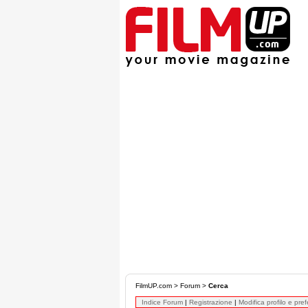
FilmUP.com
>
Forum
>
Cerca
Indice Forum
|
Registrazione
|
Modifica profilo e pre