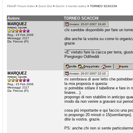
FilmUP Forum Index
>
Zoom Out
>
Giochi: il mondo ludico
>
TORNEO SCACCHI
Autore
TORNEO SCACCHI
MARQUEZ
Inviato: 20-07-2007 19:40
chi sarebbe disponibile per fare un torn
Reg.: 23 Feb 2006
Messaggi: 2117
dite anche la vostra su come lo organiz
Da: Firenze (FI)
grazie
_________________
«E' vietato fare la cacca per terra, giu
Piergiorgio Odifreddi
MARQUEZ
Inviato: 20-07-2007 22:10
mi sembrava di aver letto che potrebbero
la mia proposta è questa:
Reg.: 23 Feb 2006
Messaggi: 2117
si potrebbe stilare il tabellone e fare in
Da: Firenze (FI)
linares...).
propongo di non stabilire in anticipo qua
modo da non venire a gravare sui periodi
cosa più importante e qui faccio una prop
io propongo 20 minuti o 15(semilampo).
dite la vostra. grazie.
PS: anche chi non si sente particolarmen