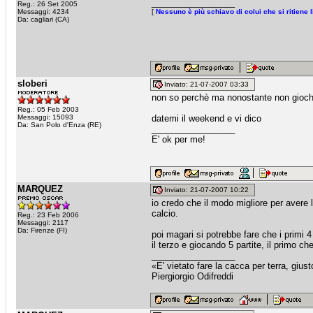
_________________
Reg.: 26 Set 2005
Messaggi: 4234
[
Nessuno è più schiavo di colui che si ritiene
Da: cagliari (CA)
sloberi
Inviato: 21-07-2007 03:33
non so perchè ma nonostante non gioch
Reg.: 05 Feb 2003
Messaggi: 15093
datemi il weekend e vi dico
Da: San Polo d'Enza (RE)
_________________
E' ok per me!
MARQUEZ
Inviato: 21-07-2007 10:22
io credo che il modo migliore per avere l
calcio.
Reg.: 23 Feb 2006
Messaggi: 2117
Da: Firenze (FI)
poi magari si potrebbe fare che i primi 
il terzo e giocando 5 partite, il primo che
_________________
«E' vietato fare la cacca per terra, giu
Piergiorgio Odifreddi