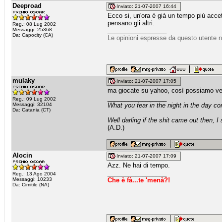
Deeproad
Inviato: 21-07-2007 16:44
Ecco si, un'ora è già un tempo più acc
pensano gli altri.
Reg.: 08 Lug 2002
Messaggi: 25368
_________________
Da: Capocity (CA)
Le opinioni espresse da questo utente n
mulaky
Inviato: 21-07-2007 17:05
ma giocate su yahoo, così possiamo ve
_________________
Reg.: 09 Lug 2002
Messaggi: 32104
What you fear in the night in the day c
Da: Catania (CT)
Well darling if the shit came out then, I
(A.D.)
Alocin
Inviato: 21-07-2007 17:09
Azz. Ne hai di tempo.
_________________
Reg.: 13 Ago 2004
Messaggi: 10233
Che è fà...te 'menà?!
Da: Cimitile (NA)