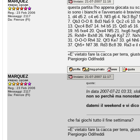
MARQUEZ
Inviato: 21-07-2007 11:16
questa partita l'ho appena giocata su sca
io sono i bianchi e l'avversario è bravino
Reg.: 23 Feb 2006
Messaggi: 2117
1. d4 d5 2. c4 e6 3. Nf3 g6 4. Nc3 Bg7
Da: Firenze (FI)
7. Qb3 O-O 8. Bd3 Na5 9. Qc2 c6 10. b
13. Qxc4 Bd7 14. h4 b5 15. Qd3 a5 16.
19. h5 fxe4 20. Qxe4 Nf5 21. hxg6 hxg
25. Rxh8+ Bxh8 26. Nfxg6 Kg7 27. Nx
31. O-O-O Rh4 32. Qf3 Ke7 33. g4 Nh6
37. Qh5+ Nf7 38. Rd3 Bc8 39. Ra3 e il
_________________
«E' vietato fare la cacca per terra, giu
Piergiorgio Odifreddi
MARQUEZ
Inviato: 21-07-2007 11:17
quote:
Reg.: 23 Feb 2006
In data 2007-07-21 03:33, slob
Messaggi: 2117
Da: Firenze (FI)
non so perchè ma nonostan
datemi il weekend e vi dico
che fai giochi tutto il fine settimana?
_________________
«E' vietato fare la cacca per terra, giu
Piergiorgio Odifreddi