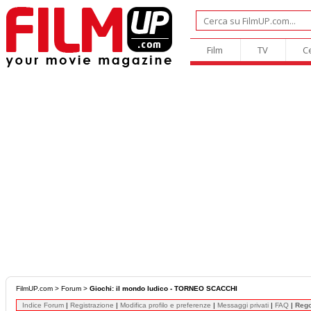
Film
TV
C
FilmUP.com
>
Forum
>
Giochi: il mondo ludico - TORNEO SCACCHI
Indice Forum
|
Registrazione
|
Modifica profilo e preferenze
|
Messaggi privati
|
FAQ
|
Reg