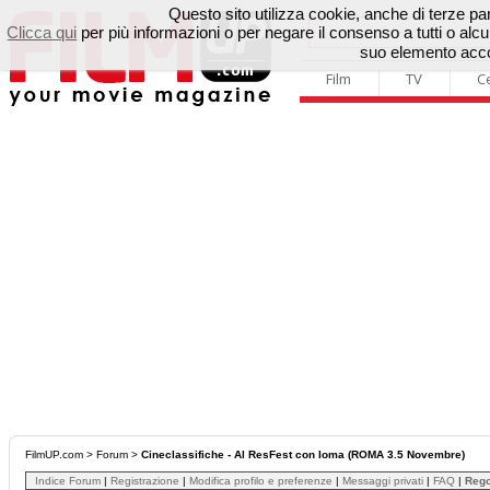
Questo sito utilizza cookie, anche di terze parti
Clicca qui
per più informazioni o per negare il consenso a tutti o a
suo elemento accon
Film
TV
C
FilmUP.com
>
Forum
>
Cineclassifiche - Al ResFest con Ioma (ROMA 3.5 Novembre)
Indice Forum
|
Registrazione
|
Modifica profilo e preferenze
|
Messaggi privati
|
FAQ
|
Reg