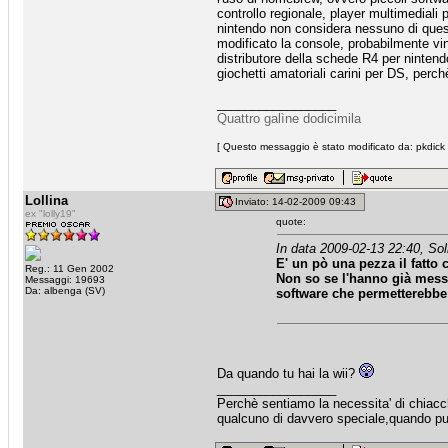
controllo regionale, player multimediali p
nintendo non considera nessuno di questi
modificato la console, probabilmente vin
distributore della schede R4 per nintend
giochetti amatoriali carini per DS, perch
_________________
Quattro galìne dodicimila
[ Questo messaggio è stato modificato da: pkdick 
Lollina
Inviato: 14-02-2009 09:43
ex "lolly19"
quote:
In data 2009-02-13 22:40, So
E' un pò una pezza il fatto 
Reg.: 11 Gen 2002
Non so se l'hanno già mess
Messaggi: 19693
Da: albenga (SV)
software che permetterebbe 
Da quando tu hai la wii?
_________________
Perchè sentiamo la necessita' di chiacche
qualcuno di davvero speciale,quando puo