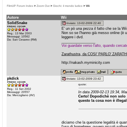
FilmUP Forum Index
>
Zoom Out
>
Giochi: il mondo ludico
>
Wii
Autore
Wii
SolidSnake
Inviato: 13-02-2009 22:40
E' un pò una pezza il fatto che se la Wi
Non so se l'hanno già messo online (è u
Reg.: 13 Mar 2003
Messaggi: 10562
leggere i dvd.
Da: San Cesareo (RM)
_________________
Voi guardate verso l'alto, quando cerca
Zarathustra, da COSI' PARLO' ZARA
http://nakash.myminicity.com
pkdick
Inviato: 13-02-2009 23:42
quote:
Reg.: 11 Set 2002
In data 2009-02-13 19:34, Ma
Messaggi: 20557
Da: Mercogliano (AV)
Certo! Dopodichè non solo pu
questo la cosa non è illegal
diciamo che la questione legalità è quant
l'uso di homebrew, ovvero piccoli softw