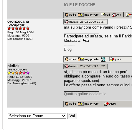
IO E LE DROGHE
oronzocana
Inviato: 25-02-2009 12:27
ma su play.com come vanno i prezzi? S
_________________
Reg.: 30 Mag 2004
Messaggi: 6056
Partecipare ad un'asta, se si ha il Par
Da: camerino (MC)
Michael J. Fox
---------
Blog
pkdick
Inviato: 25-02-2009 15:22
sì, sì... un pò meno di un tempo però.
obbligano a comprare in euro col tasso di
Reg.: 11 Set 2002
Messaggi: 20557
pagare le spedizioni).
Da: Mercogliano (AV)
Le offerte pazze ci sono sempre quindi 
_________________
Quattro galìne dodicimila