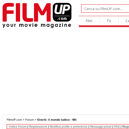
Film
TV
C
FilmUP.com
>
Forum
>
Giochi: il mondo ludico - Wii
Indice Forum
|
Registrazione
|
Modifica profilo e preferenze
|
Messaggi privati
|
FAQ
|
Reg