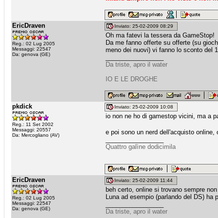
EricDraven
Inviato: 25-02-2009 08:29
Oh ma fatevi la tessera da GameStop!
Da me fanno offerte su offerte (su giochi
Reg.: 02 Lug 2005
Messaggi: 22547
meno dei nuovi) vi fanno lo sconto del
Da: genova (GE)
_________________
Da triste, apro il water
IO E LE DROGHE
pkdick
Inviato: 25-02-2009 10:08
io non ne ho di gamestop vicini, ma a pa
Reg.: 11 Set 2002
Messaggi: 20557
e poi sono un nerd dell'acquisto online,
Da: Mercogliano (AV)
_________________
Quattro galìne dodicimila
EricDraven
Inviato: 25-02-2009 11:44
beh certo, online si trovano sempre non
Luna ad esempio (parlando del DS) ha pr
Reg.: 02 Lug 2005
Messaggi: 22547
_________________
Da: genova (GE)
Da triste, apro il water