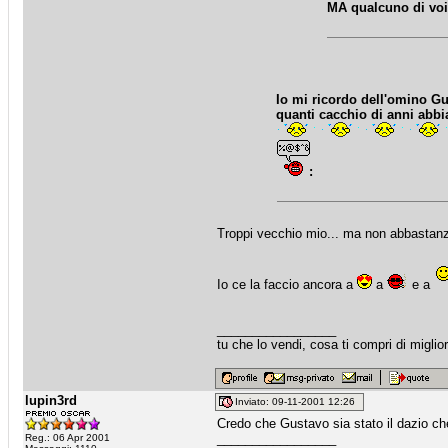
MA qualcuno di voi 
Io mi ricordo dell'omino Gu
quanti cacchio di anni abb
:
Troppi vecchio mio... ma non abbastan
Io ce la faccio ancora a
a
e a
_________________
tu che lo vendi, cosa ti compri di miglio
lupin3rd
Inviato: 09-11-2001 12:26
Credo che Gustavo sia stato il dazio 
_________________
Reg.: 06 Apr 2001