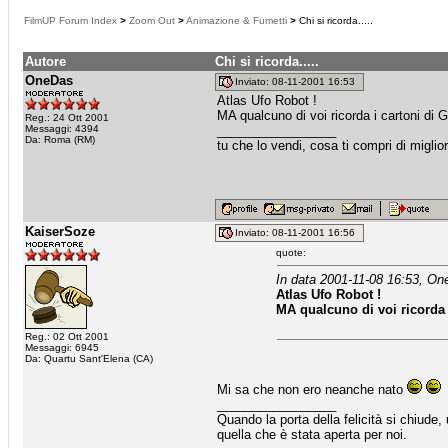
FilmUP Forum Index
>
Zoom Out
>
Animazione & Fumetti
>
Chi si ricorda.....
Autore
Chi si ricorda.....
OneDas
Inviato: 08-11-2001 16:53
Atlas Ufo Robot !
MA qualcuno di voi ricorda i cartoni di 
Reg.: 24 Ott 2001
Messaggi: 4394
_________________
Da: Roma (RM)
tu che lo vendi, cosa ti compri di miglio
KaiserSoze
Inviato: 08-11-2001 16:56
quote:
In data 2001-11-08 16:53, On
Atlas Ufo Robot !
MA qualcuno di voi ricorda 
Reg.: 02 Ott 2001
Messaggi: 6945
Da: Quartu Sant'Elena (CA)
Mi sa che non ero neanche nato
_________________
Quando la porta della felicità si chiude
quella che è stata aperta per noi.