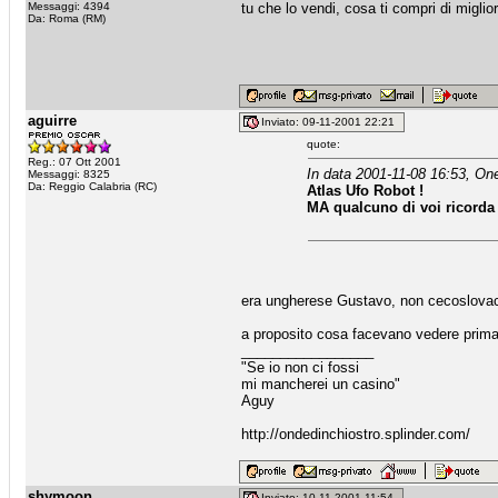
Messaggi: 4394
tu che lo vendi, cosa ti compri di miglio
Da: Roma (RM)
aguirre
Inviato: 09-11-2001 22:21
quote:
Reg.: 07 Ott 2001
In data 2001-11-08 16:53, On
Messaggi: 8325
Da: Reggio Calabria (RC)
Atlas Ufo Robot !
MA qualcuno di voi ricorda 
era ungherese Gustavo, non cecoslovacc
a proposito cosa facevano vedere prima 
_________________
"Se io non ci fossi
mi mancherei un casino"
Aguy
http://ondedinchiostro.splinder.com/
shymoon
Inviato: 10-11-2001 11:54