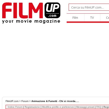
Film
TV
C
FilmUP.com
>
Forum
>
Animazione & Fumetti - Chi si ricorda.....
Indice Forum
|
Registrazione
|
Modifica profilo e preferenze
|
Messaggi privati
|
FAQ
|
Reg