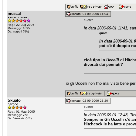
mescal
Inviato: 01-09-2006 14:04
quote:
Reg.: 22 Lug 2006
In data 2006-09-01 11:41, san
Messaggi: 4695
Da: napoli (NA)
quote:
In data 2006-09-01 
poi c'è il doppio ra
cioè tipo in
Uccelli
di Hitchc
divorati dai pennuti?
io gli Uccelli non l'ho mai visto bene pe
Skualo
Inviato: 02-09-2006 23:20
quote:
Reg.: 01 Mag 2005
In data 2006-09-01 12:48, Tri
Messaggi: 758
Da: Venezia (VE)
Sempre in Gli Uccelli c'è an
Hitchcock le ha fatte e prova