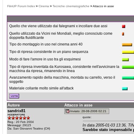
FilmUP Forum Index
>
Cinema
>
Tecniche cinematografiche
>
Attacco in asse
Quello che viene utilizzato dai falegnami x incollare due assi
Quello utilizzato da Vicini nei Mondiali, meglio conosciuto come
doppietta fluidificante
Tipo do montaggio in uso nel cinema anni 40
Tipo di ripresa consistente in un piano sequenza
Modo di fare l'amore in uso tra gli esquimesi
Tipo di ripresa inventata da Kurosawa, consistente nell'avvicinare la
macchina da ripresa, rimanendo in linea
Avanzamento rapido della macchina, montata su carrello, verso il
soggetto
Materiale collante molto simile all'attack
Autore
Attacco in asse
sandrix81
Inviato: 28-08-2006 02:21
quote:
Reg.: 20 Feb 2004
In data 2005-01-03 13:36, T
Messaggi: 29115
Da: San Giovanni Teatino (CH)
Sarebbe stato impensabile p