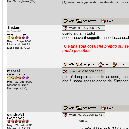
Da: Mercogliano (AV)
[ Questo messaggio è stato modificato da: pkdick 
Tristam
Inviato: 01-09-2006 02:29
ex "mattia"
quello aiuta in tutto!
se si muove il soggetto uno stacco qua
Reg.: 15 Apr 2002
_________________
Messaggi: 10671
"C'è una sola cosa che prendo sul ser
Da: genova (GE)
modo possibile"
mescal
Inviato: 01-09-2006 03:23
poi c'è il doppio raccordo sull'asse, che
che è usato spesso anche dai Simpson
Reg.: 22 Lug 2006
Messaggi: 4695
Da: napoli (NA)
sandrix81
Inviato: 01-09-2006 11:41
quote:
Reg.: 20 Feb 2004
In data 2006-09-01 03:23, me
Messaggi: 29115