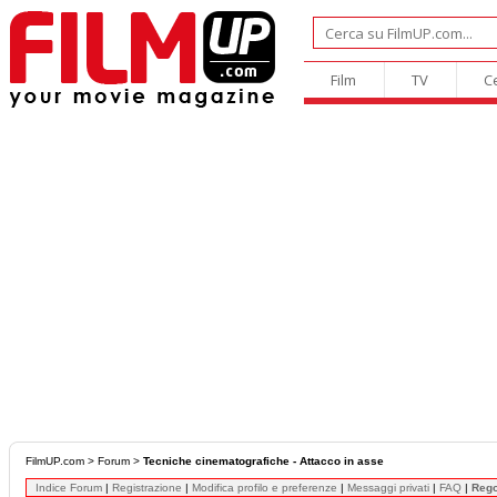
Film
TV
C
FilmUP.com
>
Forum
>
Tecniche cinematografiche - Attacco in asse
Indice Forum
|
Registrazione
|
Modifica profilo e preferenze
|
Messaggi privati
|
FAQ
|
Reg