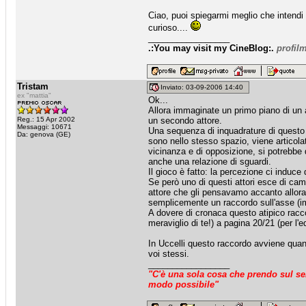
Ciao, puoi spiegarmi meglio che intendi 
curioso....
_________________
.:You may visit my CineBlog:.
profil
Tristam
Inviato: 03-09-2006 14:40
ex "mattia"
Ok...
Allora immaginate un primo piano di un 
Reg.: 15 Apr 2002
un secondo attore.
Messaggi: 10671
Una sequenza di inquadrature di questo
Da: genova (GE)
sono nello stesso spazio, viene articol
vicinanza e di opposizione, si potrebbe 
anche una relazione di sguardi.
Il gioco è fatto: la percezione ci induc
Se però uno di questi attori esce di cam
attore che gli pensavamo accanto allor
semplicemente un raccordo sull'asse (im
A dovere di cronaca questo atipico rac
meraviglio di te!) a pagina 20/21 (per l'e
In Uccelli questo raccordo avviene quand
voi stessi.
_________________
"C'è una sola cosa che prendo sul ser
modo possibile"