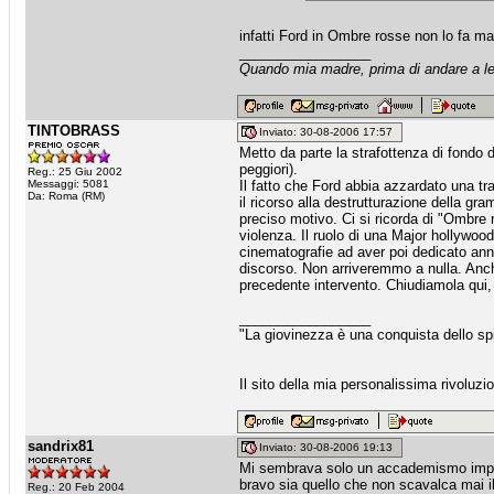
infatti Ford in Ombre rosse non lo fa mai
_________________
Quando mia madre, prima di andare a let
TINTOBRASS
Inviato: 30-08-2006 17:57
Metto da parte la strafottenza di fondo de
peggiori).
Reg.: 25 Giu 2002
Messaggi: 5081
Il fatto che Ford abbia azzardato una tr
Da: Roma (RM)
il ricorso alla destrutturazione della gr
preciso motivo. Ci si ricorda di "Ombre r
violenza. Il ruolo di una Major hollywood
cinematografie ad aver poi dedicato anni
discorso. Non arriveremmo a nulla. Anch
precedente intervento. Chiudiamola qui,
_________________
"La giovinezza è una conquista dello spi
Il sito della mia personalissima rivoluz
sandrix81
Inviato: 30-08-2006 19:13
Mi sembrava solo un accademismo imprecis
bravo sia quello che non scavalca mai il
Reg.: 20 Feb 2004