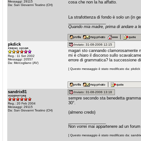
Messaggi: 29115
cosa che non la ha affatto.
Da: San Giovanni Teatino (CH)
La strafottenza di fondo è solo un (in g
_________________
Quando mia madre, prima di andare a let
pkdick
Inviato: 31-08-2006 12:15
magari sto cannando clamorosamente no
mi è chiaro il discorso sullo scavalcam
Reg.: 11 Set 2002
Messaggi: 20557
errore di grammatica? la successione di
Da: Mercogliano (AV)
[ Questo messaggio è stato modificato da: pkdick 
sandrix81
Inviato: 31-08-2006 13:18
sempre secondo sta benedetta grammatic
30°.
Reg.: 20 Feb 2004
Messaggi: 29115
Da: San Giovanni Teatino (CH)
(almeno credo)
_________________
Non vorrei mai appartenere ad un forum
[ Questo messaggio è stato modificato da: sandrix