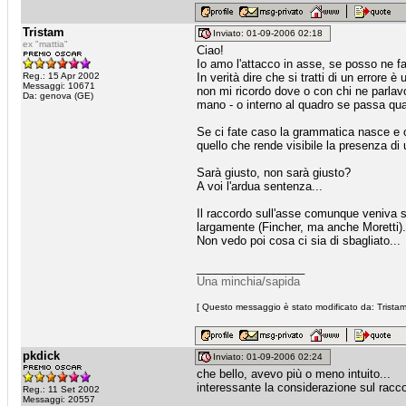
Tristam
Inviato: 01-09-2006 02:18
ex "mattia"
Ciao!
Io amo l'attacco in asse, se posso ne f
Reg.: 15 Apr 2002
In verità dire che si tratti di un errore è
Messaggi: 10671
non mi ricordo dove o con chi ne parlav
Da: genova (GE)
mano - o interno al quadro se passa qual
Se ci fate caso la grammatica nasce e or
quello che rende visibile la presenza di 
Sarà giusto, non sarà giusto?
A voi l'ardua sentenza...
Il raccordo sull'asse comunque veniva s
largamente (Fincher, ma anche Moretti).
Non vedo poi cosa ci sia di sbagliato...
_________________
Una minchia/sapida
[ Questo messaggio è stato modificato da: Tristam 
pkdick
Inviato: 01-09-2006 02:24
che bello, avevo più o meno intuito...
interessante la considerazione sul rac
Reg.: 11 Set 2002
Messaggi: 20557