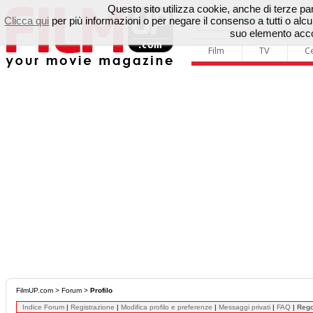
Questo sito utilizza cookie, anche di terze parti
Clicca qui
per più informazioni o per negare il consenso a tutti o a
suo elemento accon
Film
TV
C
FilmUP.com
>
Forum
>
Profilo
Indice Forum
|
Registrazione
|
Modifica profilo e preferenze
|
Messaggi privati
|
FAQ
|
Reg