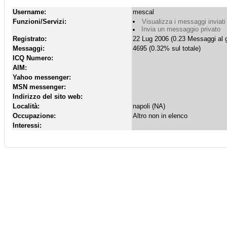
Username:
mescal
Funzioni/Servizi:
Visualizza i messaggi inviati
Invia un messaggio privato
Registrato:
22 Lug 2006 (0.23 Messaggi al g
Messaggi:
4695 (0.32% sul totale)
ICQ Numero:
AIM:
Yahoo messenger:
MSN messenger:
Indirizzo del sito web:
Località:
napoli (NA)
Occupazione:
Altro non in elenco
Interessi: